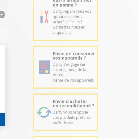
Votre produit est
en panne ?
Darty répare tous vos
appareils, même
achetés ailleurs !
Contactez nous en
cliquant ici.
Envie de conserver
vos appareils ?
Darty s'engage sur
s
l'allongement de la
durée
u
de vie de vos appareils
Envie d’acheter
en reconditionné ?
Darty vous propose
vos produits préférés
en 2nde vie