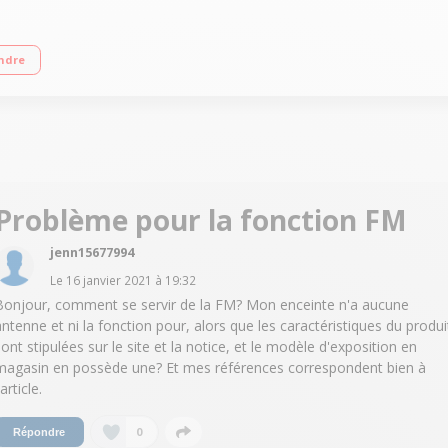
 Bluetooth Effets lumineux et effets DJ - Ecran LCD 2 Ports USB pour écouter v
ndre
Problème pour la fonction FM
jenn15677994
Le
16 janvier 2021
à
19:32
Bonjour, comment se servir de la FM? Mon enceinte n'a aucune
antenne et ni la fonction pour, alors que les caractéristiques du produi
sont stipulées sur le site et la notice, et le modèle d'exposition en
magasin en possède une? Et mes références correspondent bien à
'article.
0
Répondre