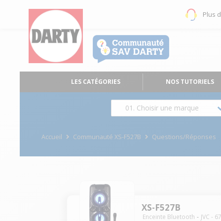
Plus 
LES CATÉGORIES
NOS TUTORIELS
01. Choisir une marque
Accueil
Communauté XS-F527B
Questions/Réponses
XS-F527B
Enceinte Bluetooth
JVC
-
6