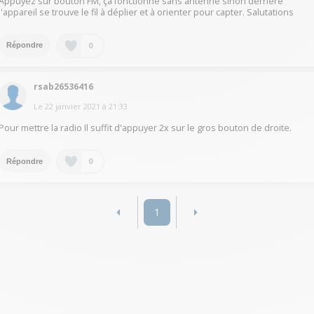
Appuyez sur bouton FM, ça fonctionne sans antenne sinon derrière
l'appareil se trouve le fil à déplier et à orienter pour capter. Salutations
0
Répondre
rsab26536416
Le
22 janvier 2021
à
21:33
Pour mettre la radio Il suffit d'appuyer 2x sur le gros bouton de droite.
0
Répondre
1