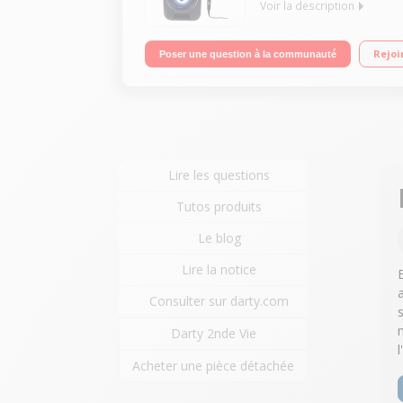
Voir la description
Enceinte Super Bass - Egalisateurs - Connectivité
Rejoi
Poser une question à la communauté
Batterie rechargeable
Lire les questions
Tutos produits
Le blog
Lire la notice
Consulter sur darty.com
Darty 2nde Vie
l
Acheter une pièce détachée