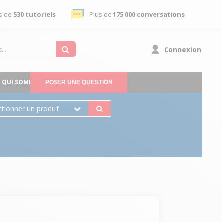
s de
530 tutoriels
Plus de
175 000 conversations
Connexion
QUI SOMMES-NOUS
POSER UNE QUESTION
ctionner un produit