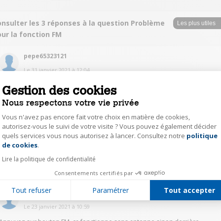
onsulter les 3 réponses à la question Problème
ur la fonction FM
pepe65323121
Le
31 janvier 2021
à
12:04
Bonjour,
Gestion des cookies
Si vous n'avez pas le fil d'antenne derrière, c'est le nouveau modèle donc
pas de radio. On a vu avec Darty puis JVC, malgré que ça soit la même
Nous respectons votre vie privée
référence de produit les modèles avant août 2020 sont avec radio sinon le
Vous n'avez pas encore fait votre choix en matière de cookies,
autre non. Pour savoir s'il y la radio, il faut regarder les points suivants : 1er
sur la boîte c'est ecrit, sinon sur l'appareil c'est le fil d'antenne à l'arrière o
autorisez-vous le suivi de votre visite ? Vous pouvez également décider
sur les touches avancer et reculer, il doit y avoir les mots tunes.
quels services vous nous autorisez à lancer. Consultez notre
politique
Axeptio consent
de cookies
.
Lire la politique de confidentialité
1
Répondre
Consentements certifiés par
Tout refuser
Paramétrer
Tout accepter
chri24155166
Le
23 janvier 2021
à
10:59