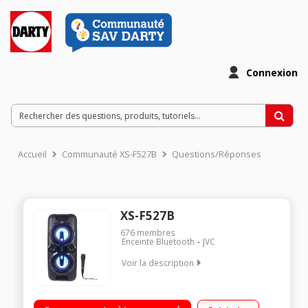
Connexion
Accueil
Communauté XS-F527B
Questions/Réponses
XS-F527B
676
membres
Enceinte Bluetooth
JVC
Voir la description
Enceinte Super Bass - Egalisateurs - Connectivité Bluetooth
Effets lumineux et effets DJ - Ecran LCD 2 Ports USB pour