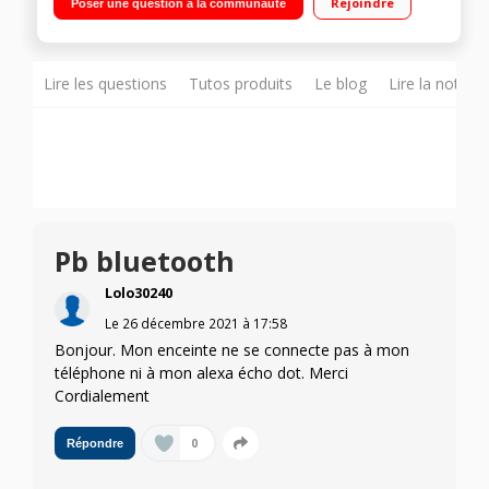
Rejoindre
Poser une question à la communauté
écouter vos fichiers numériques MP3 Autonomie 7 heures -
Batterie rechargeable
Lire les questions
Tutos produits
Le blog
Lire la notice
Pb bluetooth
Lolo30240
Le
26 décembre 2021
à
17:58
Bonjour. Mon enceinte ne se connecte pas à mon
téléphone ni à mon alexa écho dot. Merci
Cordialement
0
Répondre