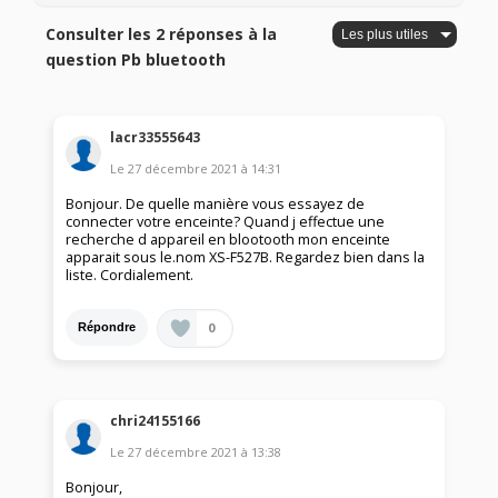
Consulter les 2 réponses à la
question Pb bluetooth
lacr33555643
Le
27 décembre 2021
à
14:31
Bonjour. De quelle manière vous essayez de
connecter votre enceinte? Quand j effectue une
recherche d appareil en blootooth mon enceinte
apparait sous le.nom XS-F527B. Regardez bien dans la
liste. Cordialement.
0
Répondre
chri24155166
Le
27 décembre 2021
à
13:38
Bonjour,