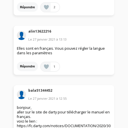
2
Répondre
alin13622216
Le
27 janvier 2021
à
13:13
Elles sont en français. Vous pouvez régler la langue
dans les paramètres
1
Répondre
bala51344452
Le
27 janvier 2021
à
12:55
bonjour,
aller sur le site de darty pour télécharger le manuel en
français.
voici le lien :
https://fc.darty.com/notices/DOCUMENTATION/2020/30