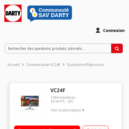
Connexion
Accueil
Communauté VC24F
Questions/Réponses
VC24F
1094
membres
Ecran PC
JVC
Voir la description
"Ecran 23.8"" - Dalle IPS - Full HD - 1080p Temps de réponse 5
ms - Luminosité 250 cd/m² Angle de vision 178°/178° -