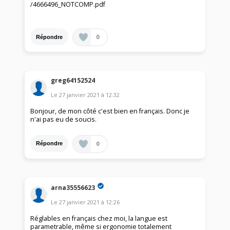
/4666496_NOTCOMP.pdf
0
Répondre
greg64152524
Le
27 janvier 2021
à
12:32
Bonjour, de mon côté c'est bien en français. Donc je
n'ai pas eu de soucis.
0
Répondre
arna35556623
Le
27 janvier 2021
à
12:26
Réglables en français chez moi, la langue est
parametrable, même si ergonomie totalement