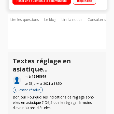
Rejoindre
Poser une question à la communauté
Contraste dynamique 1 000 000:1 HDMI - VGA - Sortie audio -
Technologie Flicker-Free"
Lire les questions
Le blog
Lire la notice
Consulter sur d
Textes réglage en
asiatique...
m.tr15568679
Le
25 janvier 2021
à
18:50
Question résolue
Bonjour Pourquoi les indications de réglage sont-
elles en asiatique ? Déjà que le réglage, à moins
d'avoir 30 ans d'études...