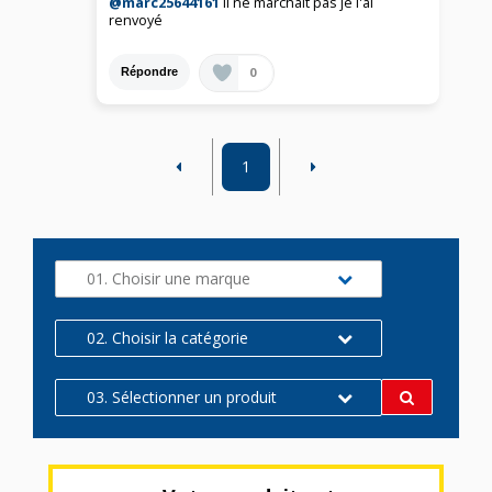
@marc25644161
il ne marchait pas je l'ai
renvoyé
0
Répondre
1
01. Choisir une marque
02. Choisir la catégorie
03. Sélectionner un produit