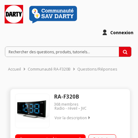
Connexion
Accueil
Communauté RA-F320B
Questions/Réponses
RA-F320B
368
membres
Radio - réveil
JVC
Voir la description
Radio FM Large afficheur élégant Fonction double réveil et
mise en veille programmable