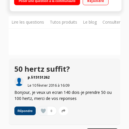
Rejoindre
Poser une question à la communauté
intégré, Wifi intégré 4 HDMI, 3 USB, Port CI+, port USB
multimédia
Lire les questions
Tutos produits
Le blog
Consulter sur
50 hertz suffit?
p.li15151262
Le
10 février 2016
à
16:09
Bonjour, je veux un ecran 140 dois-je prendre 50 ou
100 hertz, merci de vos reponses
0
Répondre