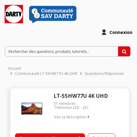
Connexion
Accueil
Communauté LT-55HW77U 4K UHD
Questions/Réponses
LT-55HW77U 4K UHD
37
membres
Téléviseur LED
JVC
Voir la description
Ecran de 139 cm (55") - 100% 4K UHD Technologie 50Hz (CMI
400 Hz) - Rétro éclairage LED Edge Smart TV, Navigateur