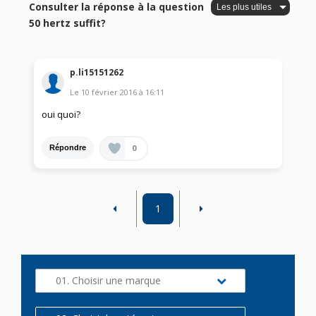
Consulter la réponse à la question
50 hertz suffit?
p.li15151262
Le
10 février 2016
à
16:11
oui quoi?
0
Répondre
1
01. Choisir une marque