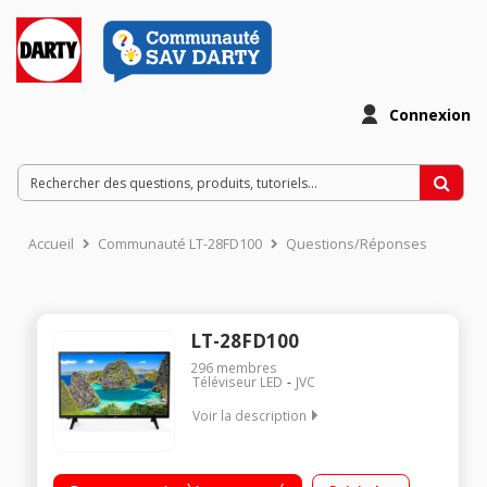
Connexion
Accueil
Communauté LT-28FD100
Questions/Réponses
LT-28FD100
296
membres
Téléviseur LED
JVC
Voir la description
"Ecran de 70 cm (28"") - HDTV Rétro-éclairage LED Direct 1
HDMI, 1 USB"