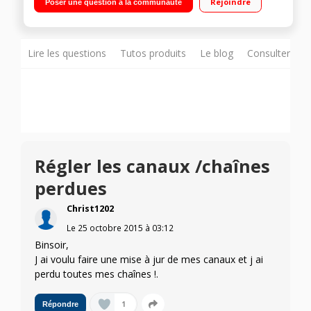
Rejoindre
Poser une question à la communauté
(PVR)
Lire les questions
Tutos produits
Le blog
Consulter sur
Régler les canaux /chaînes
perdues
Christ1202
Le
25 octobre 2015
à
03:12
Binsoir,
J ai voulu faire une mise à jur de mes canaux et j ai
perdu toutes mes chaînes !.
1
Répondre