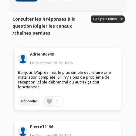
Consulter les 4 réponses à la
question Régler les canaux
/chaînes perdues
AdrienR8948
Le
25 octobre 2015
à
12:06
Bonjour, D'après moi, le plus simple est refaire une
installation complète. S'il n'y a pas de problème de
réception (câble débranché ou autre), ça doit
fonctionner.
1
Répondre
PierreT1196
Le
25 octobre 2015
à
11:40