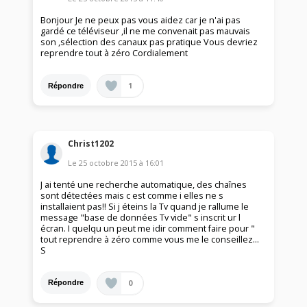
Bonjour Je ne peux pas vous aidez car je n'ai pas
gardé ce téléviseur ,il ne me convenait pas mauvais
son ,sélection des canaux pas pratique Vous devriez
reprendre tout à zéro Cordialement
1
Répondre
Christ1202
Le
25 octobre 2015
à
16:01
J ai tenté une recherche automatique, des chaînes
sont détectées mais c est comme i elles ne s
installaient pas!! Si j éteins la Tv quand je rallume le
message "base de données Tv vide" s inscrit ur l
écran. I quelqu un peut me idir comment faire pour "
tout reprendre à zéro comme vous me le conseillez...
S
0
Répondre