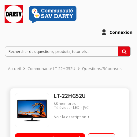
Connexion
Accueil
Communauté LT-22HG52U
Questions/Réponses
LT-22HG52U
88
membres
Téléviseur LED
JVC
Voir la description
Ecran de 54 cm - HDTV 1080p / Rétro-éclairage LED Edge / Port
USB (musique, photo et vidéo) / Fonction Enregistrement USB