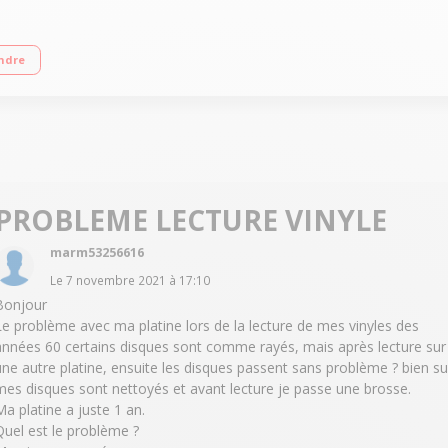
 MP3 sur clé USB Cellule à aimant mobile: Audio Technica AT3600L Retour auto
ndre
PROBLEME LECTURE VINYLE
marm53256616
Le
7 novembre 2021
à
17:10
Bonjour
Le problème avec ma platine lors de la lecture de mes vinyles des
années 60 certains disques sont comme rayés, mais après lecture sur
une autre platine, ensuite les disques passent sans problème ? bien su
mes disques sont nettoyés et avant lecture je passe une brosse.
Ma platine a juste 1 an.
Quel est le problème ?