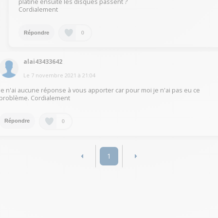
platine ensuite les disques passent ?
Cordialement
0
Répondre
alai43433642
Le
7 novembre 2021
à
21:04
Je n'ai aucune réponse à vous apporter car pour moi je n'ai pas eu ce
problème. Cordialement
0
Répondre
1