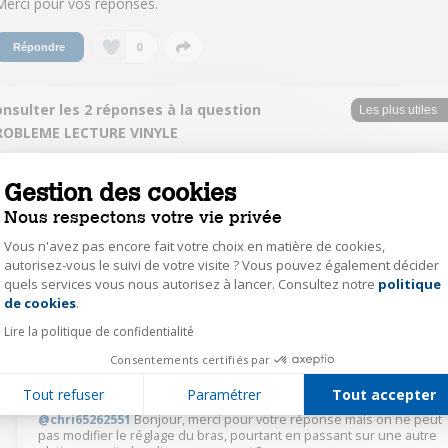
Merci pour vos réponses.
0
Répondre
nsulter les 2 réponses à la question
ROBLEME LECTURE VINYLE
chri65262551
Gestion des cookies
Le
8 novembre 2021
à
12:14
Nous respectons votre vie privée
bonjour
Vous n'avez pas encore fait votre choix en matière de cookies,
peut etre le reglage du bras a legerement changé
autorisez-vous le suivi de votre visite ? Vous pouvez également décider
quels services vous nous autorisez à lancer. Consultez notre
politique
Axeptio consent
0
Répondre
de cookies
.
Lire la politique de confidentialité
Auteur(e)
marm53256616
Consentements certifiés par
Le
8 novembre 2021
à
14:48
Tout refuser
Paramétrer
Tout accepter
@chri65262551
Bonjour, merci pour votre réponse mais on ne peut
pas modifier le réglage du bras, pourtant en passant sur une autre