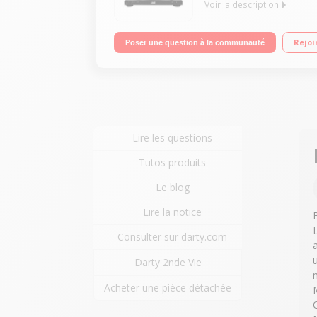
Voir la description
Platine vinyle 2 vitesses Encodage des vinyles en
Rejoi
Poser une question à la communauté
Lire les questions
Tutos produits
Le blog
Lire la notice
Consulter sur darty.com
Darty 2nde Vie
Acheter une pièce détachée