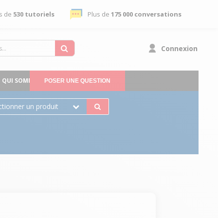
s de
530 tutoriels
Plus de
175 000 conversations
Connexion
QUI SOMMES-NOUS
POSER UNE QUESTION
ctionner un produit