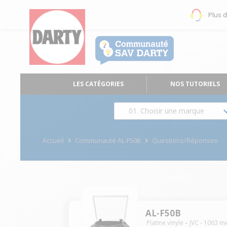
Plus 
LES CATÉGORIES
NOS TUTORIELS
01. Choisir une marque
Accueil
Communauté AL-F50B
Questions/Réponses
AL-F50B
Platine vinyle
JVC
-
1063
me