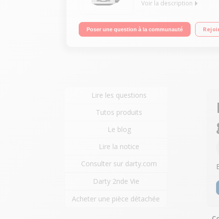
Voir la description
Pression 15 bars - Café en grain ou moulu Ecran TF
Rejoi
Poser une question à la communauté
Lire les questions
Tutos produits
Le blog
Lire la notice
Consulter sur darty.com
Darty 2nde Vie
Acheter une pièce détachée
Co