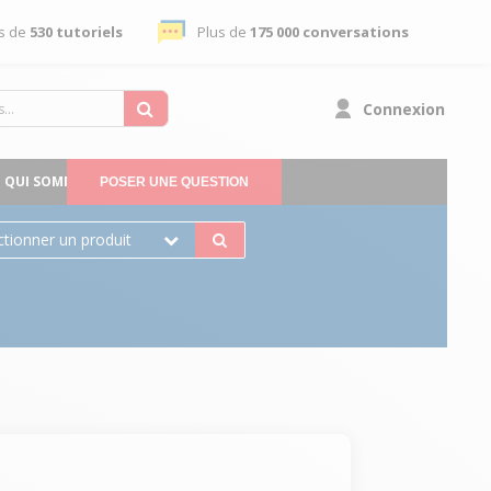
s de
530 tutoriels
Plus de
175 000 conversations
Connexion
QUI SOMMES-NOUS
POSER UNE QUESTION
ctionner un produit