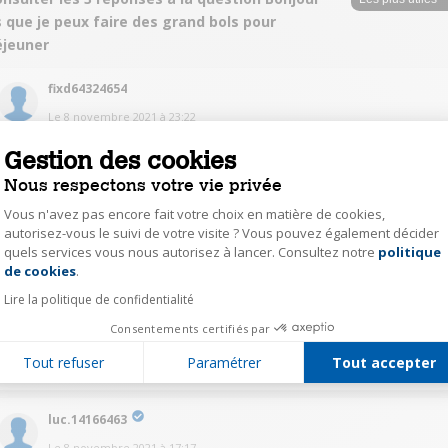
 que je peux faire des grand bols pour
éjeuner
fixd64324654
Le
8 novembre 2021
à
23:22
Oui en faisant deux double expresso
Gestion des cookies
Nous respectons votre vie privée
0
Répondre
Vous n'avez pas encore fait votre choix en matière de cookies,
autorisez-vous le suivi de votre visite ? Vous pouvez également décider
quels services vous nous autorisez à lancer. Consultez notre
politique
Axeptio consent
seit25626544
de cookies
.
Le
8 novembre 2021
à
17:26
Lire la politique de confidentialité
Oui bien sur ! Bonne journée
Consentements certifiés par
0
Tout refuser
Paramétrer
Tout accepter
Répondre
luc.14166463
Le
8 novembre 2021
à
17:17