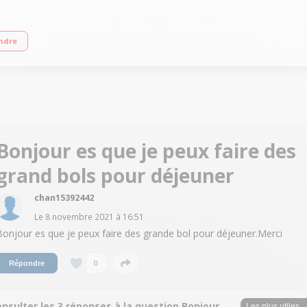
T couleur - Réservoir à eau 1,1 L Fonction One Touch - Puissance : 1450 W Cart
ndre
Bonjour es que je peux faire des
grand bols pour déjeuner
chan15392442
Le
8 novembre 2021
à
16:51
Bonjour es que je peux faire des grande bol pour déjeuner.Merci
0
Répondre
nsulter les 3 réponses à la question Bonjour