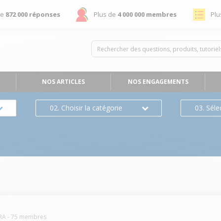
de
872 000 réponses
Plus de
4 000 000 membres
Plu
NOS ARTICLES
NOS ENGAGEMENTS
02. Choisir la catégorie
03. Séle
RA
-
75
membres