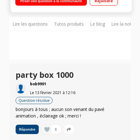
Rejoindre
Poser une question à la communauté
lumière Bracelet à détection de mouvement
Lire les questions
Tutos produits
Le blog
Lire la notice
party box 1000
bob9901
Le
13 février 2021
à
12:16
Question résolue
bonjours à tous ; aucun son venant du pavé
animation , éclairage ok ; merci !
0
Répondre