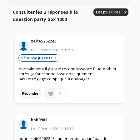
Consulter les 2 réponses à la
question party box 1000
zeit65262243
Le
13 février 2021
à
12:50
Réponse jugée utile
Normalement il y a une reconnaissance Bluetooth et
après ça fonctionne assez basiquement.
pas de réglage compliqué à envisager
0
Répondre
bob9901
Le
17 février 2021
à
14:07
pour : zeit65262243 ; qu'entends-tu par ( pas de