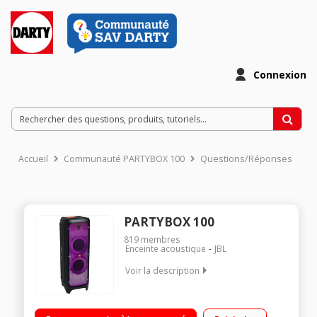
Connexion
Accueil
Communauté PARTYBOX 100
Questions/Réponses
PARTYBOX 100
819
membres
Enceinte acoustique
JBL
Voir la description
Enceinte audio haute puissance - Puissance 1100 watts
Technologie Bluetooth Prises microphone et guitare - Jeux de