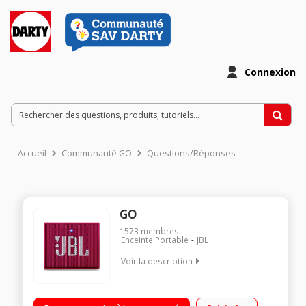
Connexion
Accueil
Communauté GO
Questions/Réponses
GO
1573
membres
Enceinte Portable
JBL
Voir la description
Enceinte nomade Bluetooth - Puissance 3 Watts Autonomie 5
heures Fonction kit mains libres - Entrée auxiliaire 3,5 mm Ultra