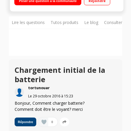
Rejoindre
Poser une question à la communauté
compacte et ultra légère
Lire les questions
Tutos produits
Le blog
Consulter sur
Chargement initial de la
batterie
tortunouar
Le
29 octobre 2016
à
15:23
Bonjour, Comment charger batterie?
Comment doit être le voyant? merci
0
Répondre