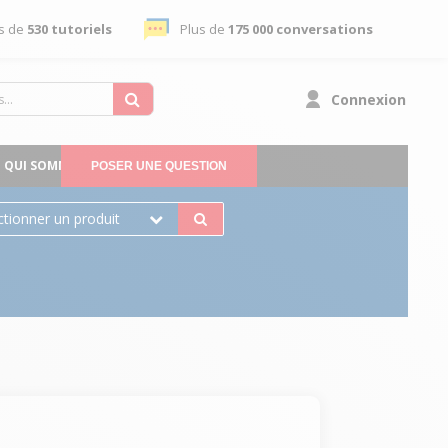
s de
530 tutoriels
Plus de
175 000 conversations
Connexion
QUI SOMMES-NOUS
POSER UNE QUESTION
ctionner un produit