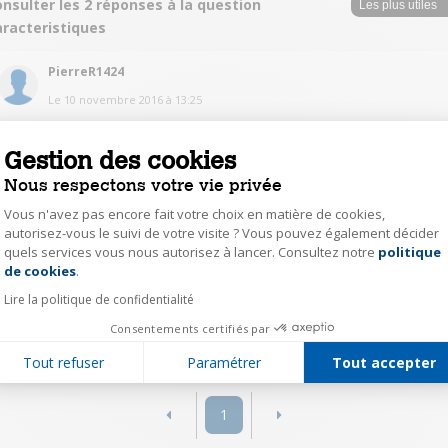
nsulter les 2 réponses à la question
aracteristiques
PierreR1424
Le
10 novembre 2016
à
13:25
Non je ne pense pas non plus.
Gestion des cookies
0
Répondre
Nous respectons votre vie privée
Vous n'avez pas encore fait votre choix en matière de cookies,
autorisez-vous le suivi de votre visite ? Vous pouvez également décider
JoelB3563
quels services vous nous autorisez à lancer. Consultez notre
politique
Axeptio consent
Le
10 novembre 2016
à
12:13
de cookies
.
Non , il s' agit de la recharge interne de l' accu de l' enceinte
Lire la politique de confidentialité
Consentements certifiés par
0
Répondre
Tout refuser
Paramétrer
Tout accepter
1