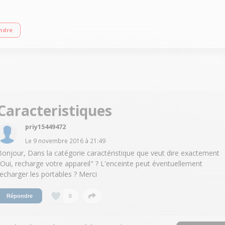
onomie 5 heures Fonction kit mains libres - Entrée auxiliaire 3,5 mm Ultra com
ndre
Caracteristiques
priy15449472
Le
9 novembre 2016
à
21:49
Bonjour, Dans la catégorie caractéristique que veut dire exactement
"Oui, recharge votre appareil" ? L'enceinte peut éventuellement
recharger les portables ? Merci
0
Répondre