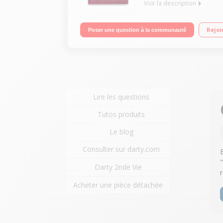
Voir la description
Enceinte nomade Bluetooth - Puissance 3 Watts Aut
Rejoi
Poser une question à la communauté
Lire les questions
Tutos produits
Le blog
Consulter sur darty.com
Darty 2nde Vie
Acheter une pièce détachée