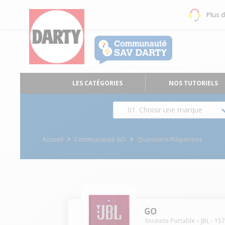
Plus 
LES CATÉGORIES
NOS TUTORIELS
01. Choisir une marque
Accueil
Communauté GO
Questions/Réponses
GO
Enceinte Portable
JBL
-
15