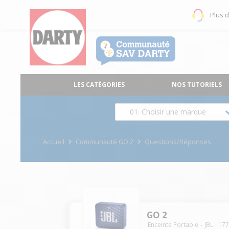
Plus 
LES CATÉGORIES
NOS TUTORIELS
01. Choisir une marque
Accueil
Communauté GO 2
Questions/Réponses
GO 2
Enceinte Portable
JBL
-
17