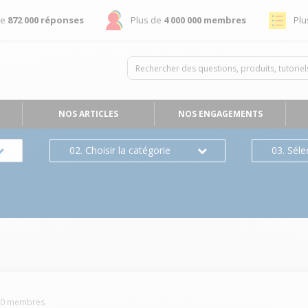
de
872 000 réponses
Plus de
4 000 000 membres
Plu
NOS ARTICLES
NOS ENGAGEMENTS
02. Choisir la catégorie
03. Séle
70
membres