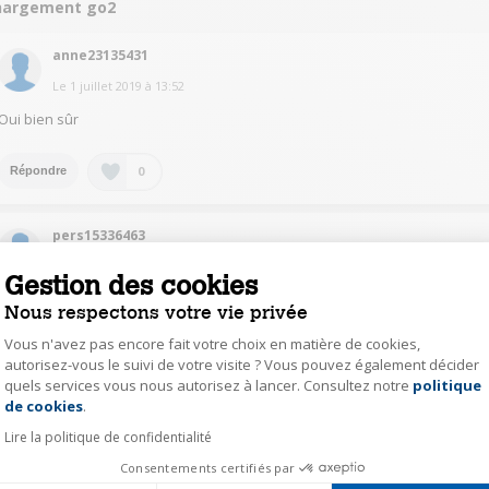
hargement go2
anne23135431
Le
1 juillet 2019
à
13:52
Oui bien sûr
0
Répondre
pers15336463
Le
1 juillet 2019
à
09:08
Gestion des cookies
Oui, sans problème, les chargeurs USB sont standardisés.
Nous respectons votre vie privée
Vous n'avez pas encore fait votre choix en matière de cookies,
0
Répondre
autorisez-vous le suivi de votre visite ? Vous pouvez également décider
quels services vous nous autorisez à lancer. Consultez notre
politique
Axeptio consent
de cookies
.
mara41362463
Lire la politique de confidentialité
Le
30 juin 2019
à
22:32
Consentements certifiés par
Oui sa marche