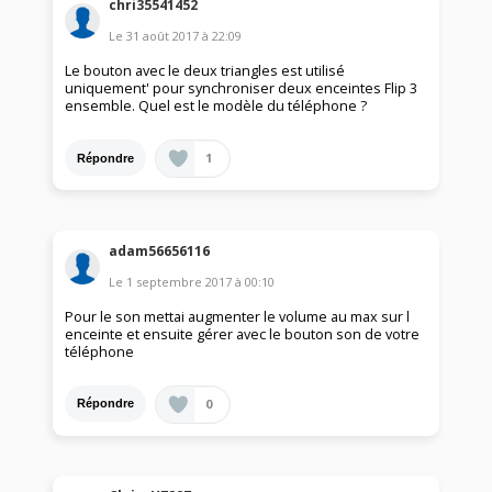
chri35541452
Le
31 août 2017
à
22:09
Le bouton avec le deux triangles est utilisé
uniquement' pour synchroniser deux enceintes Flip 3
ensemble. Quel est le modèle du téléphone ?
1
Répondre
adam56656116
Le
1 septembre 2017
à
00:10
Pour le son mettai augmenter le volume au max sur l
enceinte et ensuite gérer avec le bouton son de votre
téléphone
0
Répondre