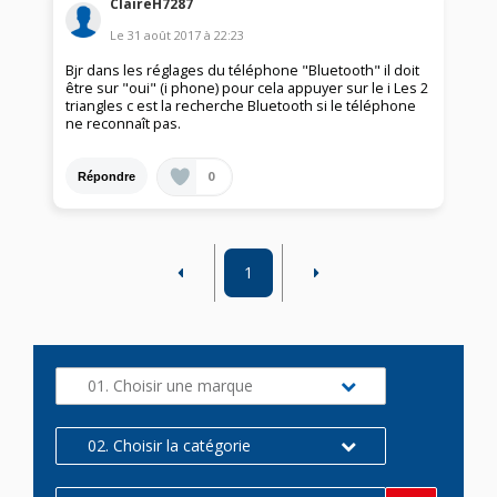
ClaireH7287
Le
31 août 2017
à
22:23
Bjr dans les réglages du téléphone "Bluetooth" il doit
être sur "oui" (i phone) pour cela appuyer sur le i Les 2
triangles c est la recherche Bluetooth si le téléphone
ne reconnaît pas.
0
Répondre
1
01. Choisir une marque
02. Choisir la catégorie