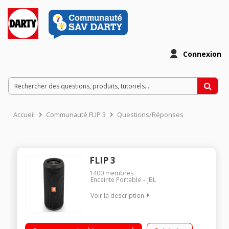
Connexion
Accueil
Communauté FLIP 3
Questions/Réponses
FLIP 3
1400
membres
Enceinte Portable
JBL
Voir la description
Enceinte nomade Bluetooth 4.1 Autonomie jusqu'à 10 heures
Puissance 2 x 8 Watts Certifiée IPX7: résistante aux