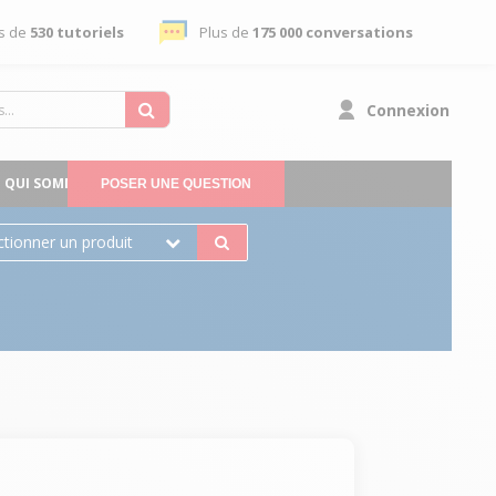
s de
530 tutoriels
Plus de
175 000 conversations
Connexion
QUI SOMMES-NOUS
POSER UNE QUESTION
ctionner un produit