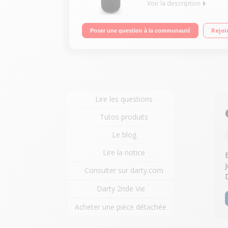
Voir la description
Enceinte nomade Bluetooth 4.1 Autonomie jusqu'à 
Rejoi
Poser une question à la communauté
Lire les questions
Tutos produits
Le blog
Lire la notice
Consulter sur darty.com
Darty 2nde Vie
Acheter une pièce détachée