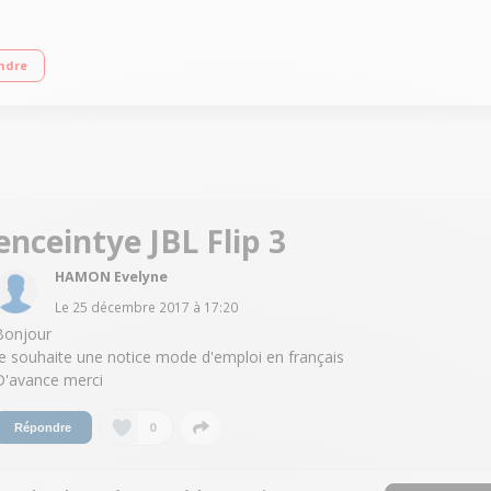
10 heures Puissance 2 x 8 Watts Certifiée IPX7: résistante aux éclaboussures
ndre
enceintye JBL Flip 3
HAMON Evelyne
Le
25 décembre 2017
à
17:20
Bonjour
Je souhaite une notice mode d'emploi en français
D'avance merci
0
Répondre