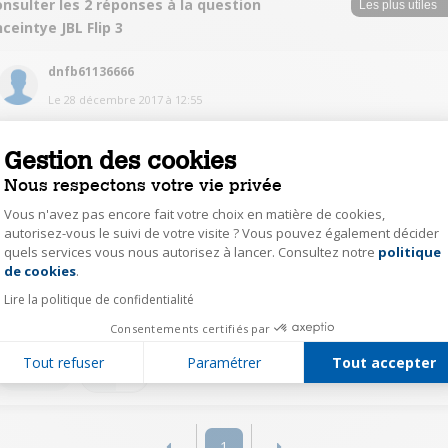
nsulter les 2 réponses à la question
ceintye JBL Flip 3
dnfb61136666
Le
28 décembre 2017
à
12:55
Bonjour, Sur le site de JBL
https://fr.jbl.com/support-product-
detail.html#prod=JBL%20FLIP%20III&tab=documentation
Gestion des cookies
Nous respectons votre vie privée
2
Répondre
Vous n'avez pas encore fait votre choix en matière de cookies,
autorisez-vous le suivi de votre visite ? Vous pouvez également décider
quels services vous nous autorisez à lancer. Consultez notre
politique
PhilippeC6250
Axeptio consent
de cookies
.
Le
25 décembre 2017
à
18:22
Lire la politique de confidentialité
Bonsoir, Allez sur le site de JBL. Vous trouverez les réponses à vos
questions. :)
Consentements certifiés par
Tout refuser
Paramétrer
Tout accepter
2
Répondre
1