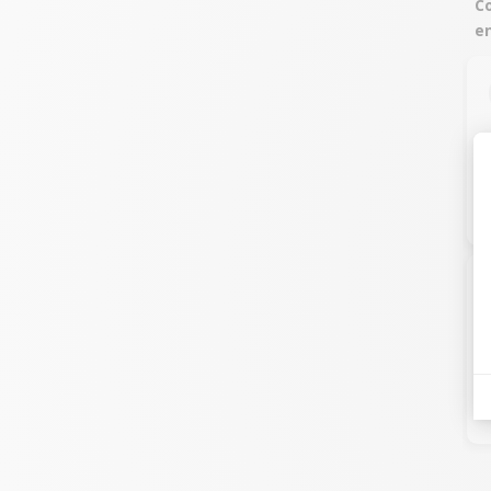
Co
en