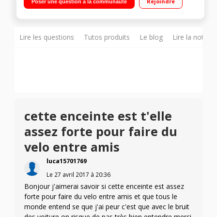
Rejoindre
Poser une question à la communauté
éclaboussures
Lire les questions
Tutos produits
Le blog
Lire la notice
cette enceinte est t'elle
assez forte pour faire du
velo entre amis
luca15701769
Le
27 avril 2017
à
20:36
Bonjour j'aimerai savoir si cette enceinte est assez
forte pour faire du velo entre amis et que tous le
monde entend se que j'ai peur c'est que avec le bruit
des voiture on risque de pas très bien entendre merci