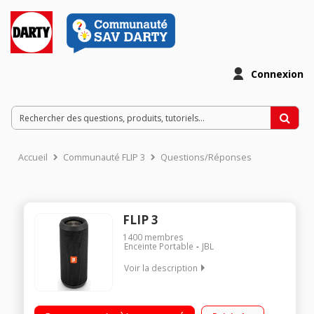
Connexion
Accueil
Communauté FLIP 3
Questions/Réponses
FLIP 3
1400
membres
Enceinte Portable
JBL
Voir la description
Enceinte nomade Bluetooth 4.1 Autonomie jusqu'à 10 heures
Puissance 2 x 8 Watts Certifiée IPX7: résistante aux