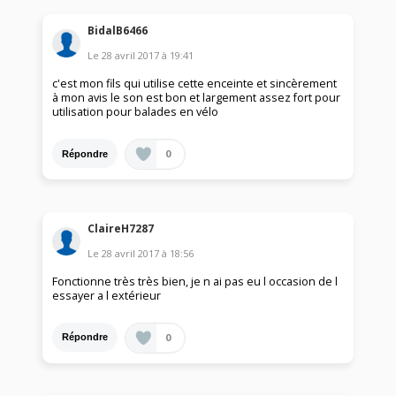
BidalB6466
Le
28 avril 2017
à
19:41
c'est mon fils qui utilise cette enceinte et sincèrement
à mon avis le son est bon et largement assez fort pour
utilisation pour balades en vélo
0
Répondre
ClaireH7287
Le
28 avril 2017
à
18:56
Fonctionne très très bien, je n ai pas eu l occasion de l
essayer a l extérieur
0
Répondre