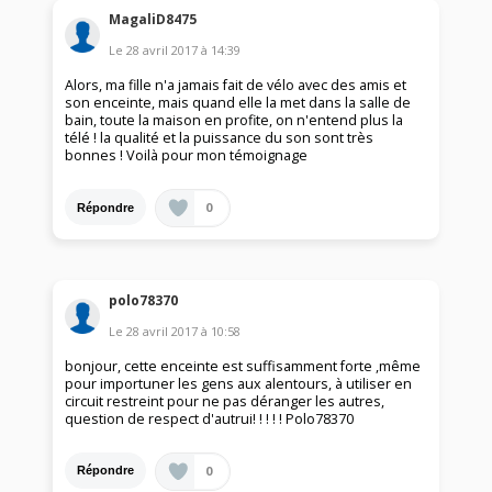
MagaliD8475
Le
28 avril 2017
à
14:39
Alors, ma fille n'a jamais fait de vélo avec des amis et
son enceinte, mais quand elle la met dans la salle de
bain, toute la maison en profite, on n'entend plus la
télé ! la qualité et la puissance du son sont très
bonnes ! Voilà pour mon témoignage
0
Répondre
polo78370
Le
28 avril 2017
à
10:58
bonjour, cette enceinte est suffisamment forte ,même
pour importuner les gens aux alentours, à utiliser en
circuit restreint pour ne pas déranger les autres,
question de respect d'autrui! ! ! ! ! Polo78370
0
Répondre