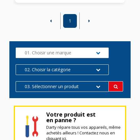
1
01. Choisir une marque
02. Choisir la catégorie
03. Sélectionner un produit
Votre produit est
en panne ?
Darty répare tous vos appareils, même
achetés ailleurs ! Contactez nous en
cliquant ici.