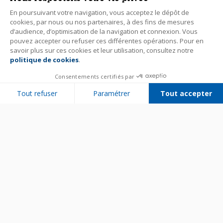
En poursuivant votre navigation, vous acceptez le dépôt de
cookies, par nous ou nos partenaires, à des fins de mesures
d’audience, d’optimisation de la navigation et connexion. Vous
pouvez accepter ou refuser ces différentes opérations. Pour en
savoir plus sur ces cookies et leur utilisation, consultez notre
politique de cookies
.
Consentements certifiés par
Tout refuser
Paramétrer
Tout accepter
Plateforme de Gestion du Consentement : Personnalisez vos Options
Axeptio consent
Notre plateforme vous permet d'adapter et de gérer vos paramètres de 