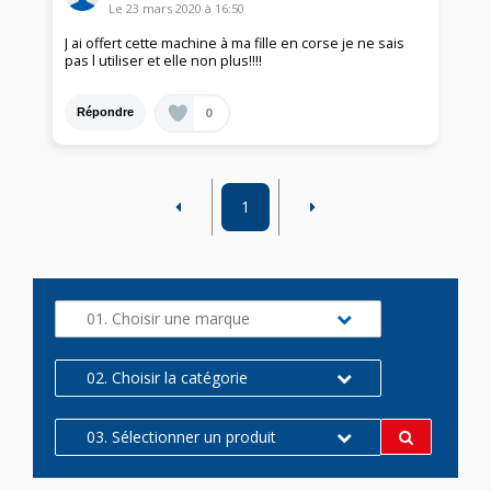
Le
23 mars 2020
à
16:50
J ai offert cette machine à ma fille en corse je ne sais
pas l utiliser et elle non plus!!!!
0
Répondre
1
01. Choisir une marque
02. Choisir la catégorie
03. Sélectionner un produit