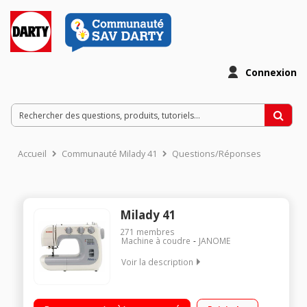
Connexion
Accueil
Communauté Milady 41
Questions/Réponses
Milady 41
271
membres
Machine à coudre
JANOME
Voir la description
41 programmes - Boutonnière automatique en 1 étape Points
super utilitaires, stretch, overlock, décoratifs, festons Enfilage