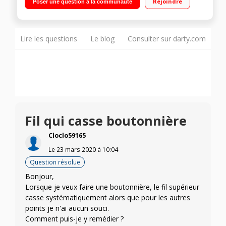
Rejoindre
Poser une question à la communauté
automatique de l'aiguille - Réglage fin Boitier canette et
bobineur en métal
Lire les questions
Le blog
Consulter sur darty.com
Fil qui casse boutonnière
Cloclo59165
Le
23 mars 2020
à
10:04
Question résolue
Bonjour,
Lorsque je veux faire une boutonnière, le fil supérieur
casse systématiquement alors que pour les autres
points je n'ai aucun souci.
Comment puis-je y remédier ?