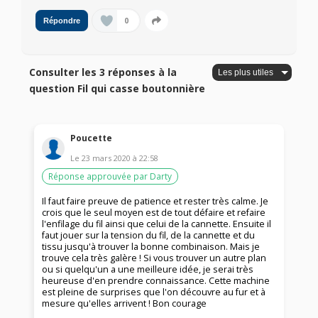
0
Répondre
Consulter les 3 réponses à la
question Fil qui casse boutonnière
Poucette
Le
23 mars 2020
à
22:58
Réponse approuvée par Darty
Il faut faire preuve de patience et rester très calme. Je
crois que le seul moyen est de tout défaire et refaire
l'enfilage du fil ainsi que celui de la cannette. Ensuite il
faut jouer sur la tension du fil, de la cannette et du
tissu jusqu'à trouver la bonne combinaison. Mais je
trouve cela très galère ! Si vous trouver un autre plan
ou si quelqu'un a une meilleure idée, je serai très
heureuse d'en prendre connaissance. Cette machine
est pleine de surprises que l'on découvre au fur et à
mesure qu'elles arrivent ! Bon courage