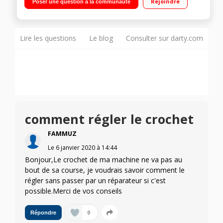
Rejoindre
Poser une question à la communauté
automatique de l'aiguille - Réglage fin Boitier canette et
bobineur en métal
Lire les questions
Le blog
Consulter sur darty.com
comment régler le crochet
FAMMUZ
Le
6 janvier 2020
à
14:44
Bonjour,Le crochet de ma machine ne va pas au
bout de sa course, je voudrais savoir comment le
régler sans passer par un réparateur si c'est
possible.Merci de vos conseils
0
Répondre