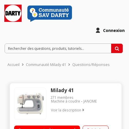
Connexion
Accueil
Communauté Milady 41
Questions/Réponses
Milady 41
271
membres
Machine à coudre
JANOME
Voir la description
41 programmes - Boutonnière automatique en 1 étape Points
super utilitaires, stretch, overlock, décoratifs, festons Enfilage