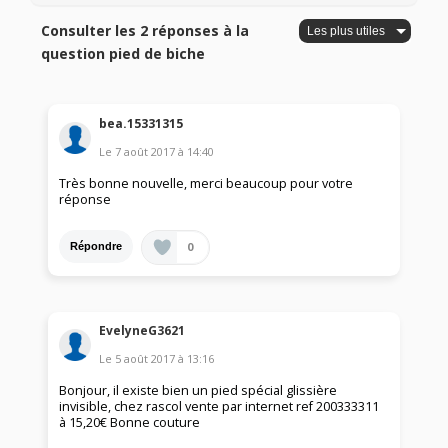
Consulter les 2 réponses à la
question pied de biche
bea.15331315
Le
7 août 2017
à
14:40
Très bonne nouvelle, merci beaucoup pour votre
réponse
0
Répondre
EvelyneG3621
Le
5 août 2017
à
13:16
Bonjour, il existe bien un pied spécial glissière
invisible, chez rascol vente par internet ref 200333311
à 15,20€ Bonne couture