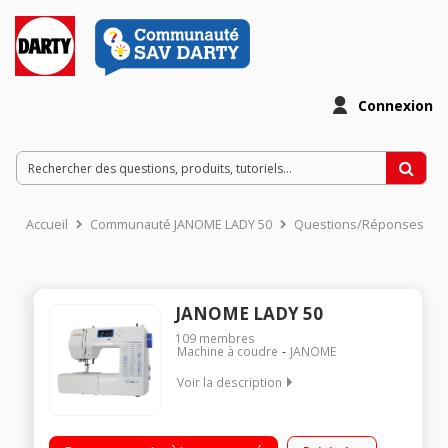
Connexion
Accueil
Communauté JANOME LADY 50
Questions/Réponses
JANOME LADY 50
109
membres
Machine à coudre
JANOME
Voir la description
50 programmes - 3 boutonnières Points super utilitaires,
stretch, overlock, décoratifs, festons Double hauteur du pied