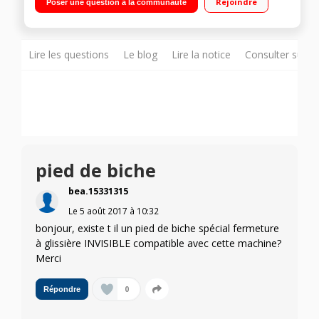
Rejoindre
Poser une question à la communauté
de biche - Bras libre Design compact 5,4 kg -Ecran LCD
graphique - Eclairage du plan de travail
Lire les questions
Le blog
Lire la notice
Consulter sur d
pied de biche
bea.15331315
Le
5 août 2017
à
10:32
bonjour, existe t il un pied de biche spécial fermeture
à glissière INVISIBLE compatible avec cette machine?
Merci
0
Répondre