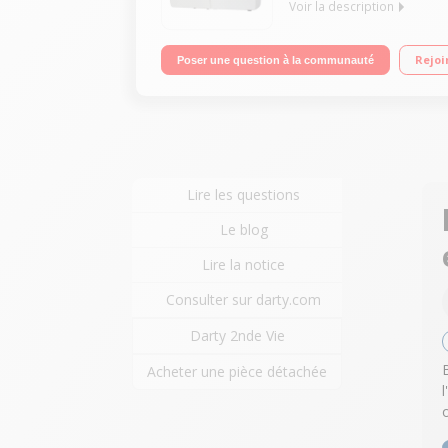
Voir la description
50 programmes - 3 boutonnières Points super utili
Rejoi
Poser une question à la communauté
graphique - Eclairage du plan de travail
Lire les questions
Le blog
Lire la notice
Consulter sur darty.com
Darty 2nde Vie
Acheter une pièce détachée
l