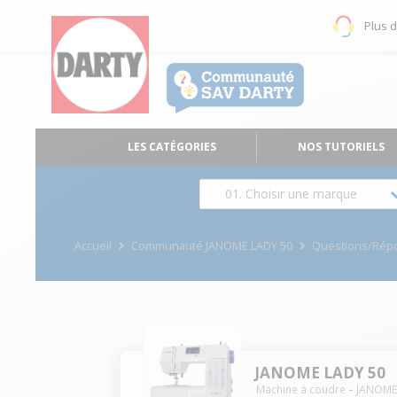
Plus 
LES CATÉGORIES
NOS TUTORIELS
01. Choisir une marque
Accueil
Communauté JANOME LADY 50
Questions/Rép
JANOME LADY 50
Machine à coudre
JANOM