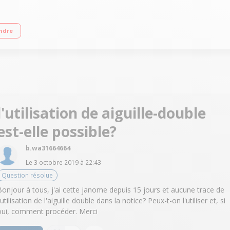
taires, stretch, overlock, décoratifs, festons Double hauteur du pied de biche
ndre
l'utilisation de aiguille-double
est-elle possible?
b.wa31664664
Le
3 octobre 2019
à
22:43
Question résolue
Bonjour à tous, j'ai cette janome depuis 15 jours et aucune trace de
'utilisation de l'aiguille double dans la notice? Peux-t-on l'utiliser et, si
oui, comment procéder. Merci