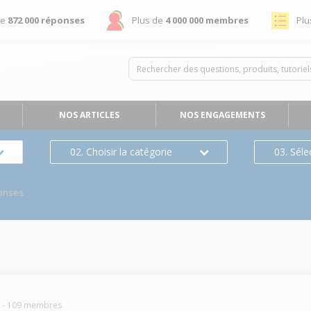
de
872 000 réponses
Plus de
4 000 000 membres
Plu
NOS ARTICLES
NOS ENGAGEMENTS
02. Choisir la catégorie
03. Séle
onses
E
-
109
membres