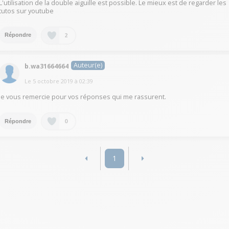
L'utilisation de la double aiguille est possible. Le mieux est de regarder les
tutos sur youtube
2
Répondre
Auteur(e)
b.wa31664664
Le
5 octobre 2019
à
02:39
je vous remercie pour vos réponses qui me rassurent.
0
Répondre
1