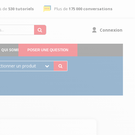
s de
530 tutoriels
Plus de
175 000 conversations
Connexion
QUI SOMMES-NOUS
POSER UNE QUESTION
ctionner un produit