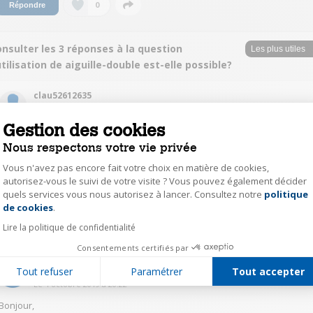
0
Répondre
nsulter les 3 réponses à la question
utilisation de aiguille-double est-elle possible?
clau52612635
Le
4 octobre 2019
à
15:12
Gestion des cookies
Réponse jugée utile
Nous respectons votre vie privée
Bonjour, oui vous pouvez utiliser une aiguille double la seule précaution à
Vous n'avez pas encore fait votre choix en matière de cookies,
prendre c'est de réduire la vitesse de la machine.
De même pour une aiguille à 2 trous pour 2 couleurs de fil.
autorisez-vous le suivi de votre visite ? Vous pouvez également décider
Bon travail
quels services vous nous autorisez à lancer. Consultez notre
politique
Axeptio consent
de cookies
.
1
Répondre
Lire la politique de confidentialité
Consentements certifiés par
c.a.22613324
Tout refuser
Paramétrer
Tout accepter
Le
4 octobre 2019
à
20:22
Bonjour,