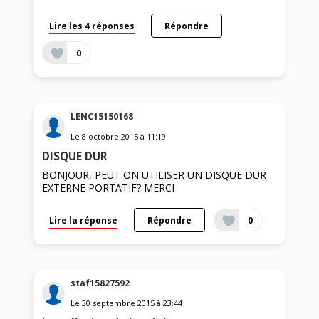
Lire les 4 réponses
Répondre
0
LENC15150168
Le
8 octobre 2015
à
11:19
DISQUE DUR
BONJOUR, PEUT ON UTILISER UN DISQUE DUR
EXTERNE PORTATIF? MERCI
Lire la réponse
Répondre
0
staf15827592
Le
30 septembre 2015
à
23:44