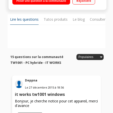
Rejoindre
Poser une question à la communauté
Capacité de stockage : 32 Go extensible via slot MicroSD
Windows 10 - Clavier détachable - 1,1 cm d'épaisseur - Poids :
550 g
Lire les questions
Tutos produits
Le blog
Consulter sur
15 questions sur la communauté
TW1001 - PC hybride - IT WORKS
Deppna
Le
27 décembre 2015
à
18:56
it works tw1001 windows
Bonjour, je cherche notice pour cet appareil, merci
d'avance