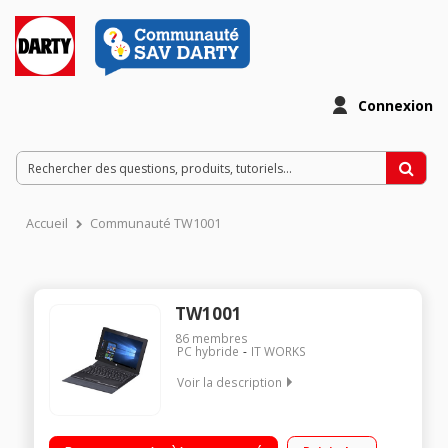
Connexion
Accueil
Communauté TW1001
TW1001
86
membres
PC hybride
IT WORKS
Voir la description
Natif Windows 10 - Ecran LED tactile 10,1" HD, 1280 x 800 pixels
Processeur Intel® AtomT BT Z3735F à 1,33 GHz RAM 2 Go -