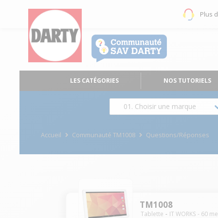
Plus 
LES CATÉGORIES
NOS TUTORIELS
01. Choisir une marque
Accueil
Communauté TM1008
Questions/Réponses
TM1008
Tablette
IT WORKS
-
60
me