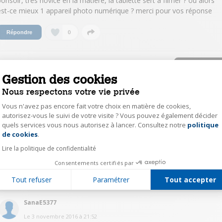
bonsoir, très novice en la matière, la tablette sert à filmer ? ou alors
est-ce mieux 1 appareil photo numérique ? merci pour vos réponse
0
Répondre
nsulter les 2 réponses à la question bonsoir,
ès novice en la matière, la tablette sert à
Gestion des cookies
lmer ? ou alors est-ce mieux 1 appareil photo
Nous respectons votre vie privée
umérique ? merci pour vos réponse
Vous n'avez pas encore fait votre choix en matière de cookies,
autorisez-vous le suivi de votre visite ? Vous pouvez également décider
Auteur(e)
CarolineA8067
quels services vous nous autorisez à lancer. Consultez notre
politique
Axeptio consent
de cookies
.
Le
4 novembre 2016
à
14:33
Lire la politique de confidentialité
merci Sana - c'est très gentil à vous
Consentements certifiés par
0
Répondre
Tout refuser
Paramétrer
Tout accepter
SanaE5377
Le
3 novembre 2016
à
21:52