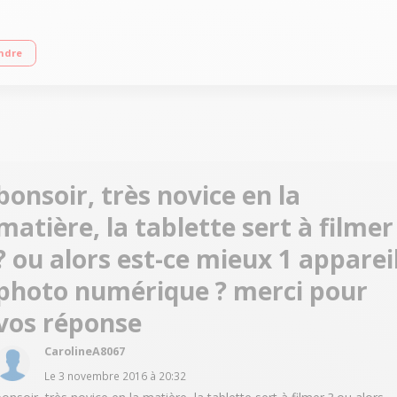
MT8163 Quad Core RAM 1 Go - Capacité de stockage 8 Go Android - 1 webcam ava
ndre
bonsoir, très novice en la
matière, la tablette sert à filmer
? ou alors est-ce mieux 1 apparei
photo numérique ? merci pour
vos réponse
CarolineA8067
Le
3 novembre 2016
à
20:32