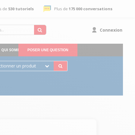
s de
530 tutoriels
Plus de
175 000 conversations
Connexion
QUI SOMMES-NOUS
POSER UNE QUESTION
ctionner un produit