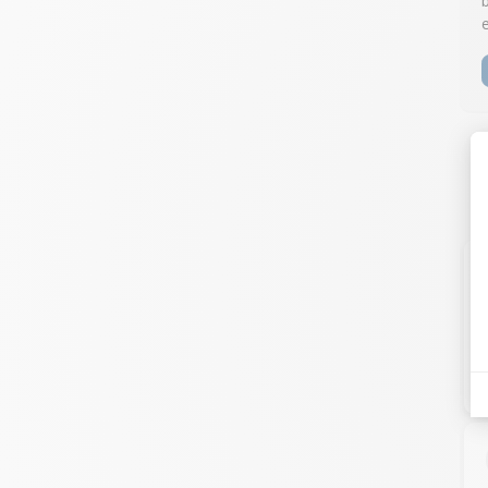
Co
tr
fi
n