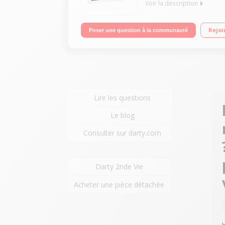
Voir la description
Ecran capacitif 10,1" (25,65 cm) Processeur MTK 
Rejoi
Poser une question à la communauté
micro SD
Lire les questions
Le blog
Consulter sur darty.com
Darty 2nde Vie
Acheter une pièce détachée