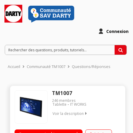
Connexion
Accueil
Communauté TM1007
Questions/Réponses
TM1007
246
membres
Tablette
IT WORKS
Voir la description
Ecran capacitif 10.1" (17,8 cm), 1024 x 600 pixels Processeur
MT8127 Quad Cortex A7 à 1,3 GHz 8 Go de stockage