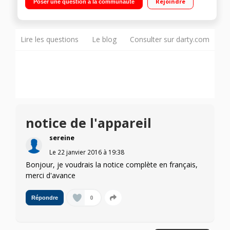
Rejoindre
Poser une question à la communauté
extensible via slot Micro SD (SDHC) Android 4.4 - 7.9 mm
d'épaisseur - Poids : 510 g
Lire les questions
Le blog
Consulter sur darty.com
notice de l'appareil
sereine
Le
22 janvier 2016
à
19:38
Bonjour, je voudrais la notice complète en français,
merci d'avance
0
Répondre