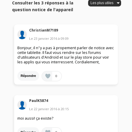
Consulter les 3 réponses à la
question notice de l'appareil
ChristianM7189
Le
23 janvier 2016
à
09:09
Bonjour, il n''y a pas à propement parler de notice avec
cette tablette. Il faut vous rendre sur les forums
d'utilisateurs d'Androïd et sur le play store pour voir
les applis qui vous interressent. Cordialement,
0
Répondre
PaulK5874
Le
22 janvier 2016
à
20:15
moi aussi! ça existe?