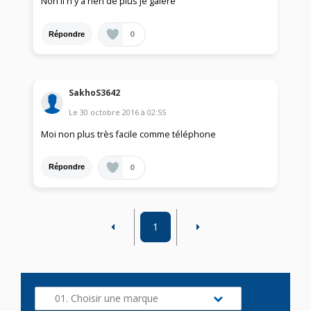
Non il n'y a rien de plus je galere
0
Répondre
SakhoS3642
Le
30 octobre 2016
à
02:55
Moi non plus très facile comme téléphone
0
Répondre
1
01. Choisir une marque