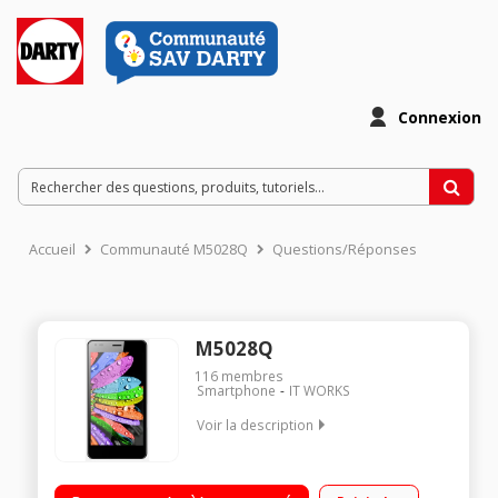
Connexion
Accueil
Communauté M5028Q
Questions/Réponses
M5028Q
116
membres
Smartphone
IT WORKS
Voir la description
"Mobile sous Android 5.1 Lollipop - 3G+ Ecran tactile 12.7 cm
(5"") Processeur quadri-cour 1,3GHz - 4Go de mémoire