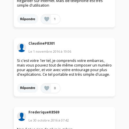
Regarder sur Internet. Mais de téléphone est très
simple d'utilisation
1
Répondre
ClaudineP8301
Le
1 novembre 2016
à
19:06
Si c'est votre 1er tel, je comprends votre embarras,
mais vous pouvez tout de même composer un numéro
pour appeler, et voir avec votre entourage pour plus
d'explications. Ce tel portable est très simple d'usage.
0
Répondre
FrederiqueK8569
Le
30 octobre 2016
à
07:42