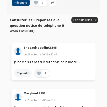
0
Répondre
Consulter les 5 réponses à la
question notice de téléphone it
works M5028Q
ThebaultboudinC8595
Le
29 octobre 2016
à
20:47
Je ne me suis pas du tout servie de la notice....
1
Répondre
MarylineL2798
Le
29 octobre 2016
à
20:26