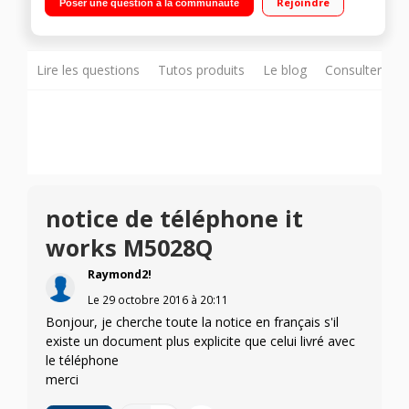
Rejoindre
Poser une question à la communauté
Appareil Photo 2 mégapixels - Vidéo"
Lire les questions
Tutos produits
Le blog
Consulter sur
notice de téléphone it
works M5028Q
Raymond2!
Le
29 octobre 2016
à
20:11
Bonjour, je cherche toute la notice en français s'il
existe un document plus explicite que celui livré avec
le téléphone
merci