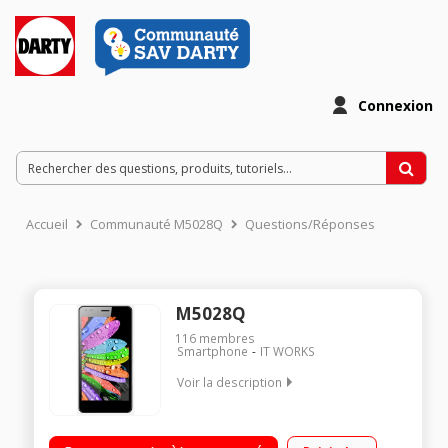
Connexion
Accueil
Communauté M5028Q
Questions/Réponses
M5028Q
116
membres
Smartphone
IT WORKS
Voir la description
"Mobile sous Android 5.1 Lollipop - 3G+ Ecran tactile 12.7 cm
(5"") Processeur quadri-cour 1,3GHz - 4Go de mémoire