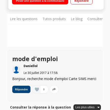
Rejoindre
Poser une question à la communauté
Appareil Photo 2 mégapixels - Vidéo"
Lire les questions
Tutos produits
Le blog
Consulter sur
mode d'emploi
Daniellol
Le
30 juillet 2017
à
17:58
Bonjour, recherche mode d'emploi Carte SIMS merci
0
Répondre
Consulter la réponse à la question