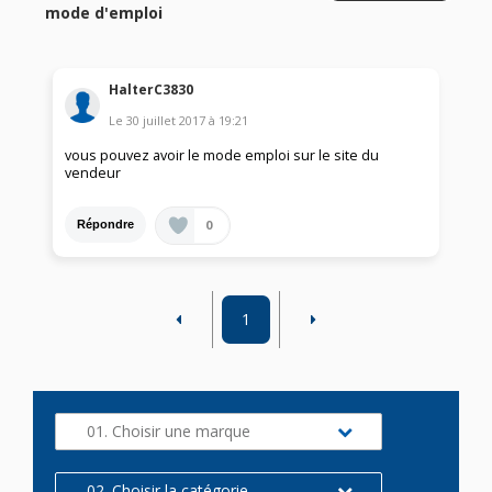
mode d'emploi
HalterC3830
Le
30 juillet 2017
à
19:21
vous pouvez avoir le mode emploi sur le site du
vendeur
0
Répondre
1
01. Choisir une marque
02. Choisir la catégorie