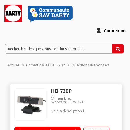
Connexion
Accueil
Communauté HD 720P
Questions/Réponses
HD 720P
61
membres
Webcam
IT WORKS
Voir la description
Résolution HD 720p 5 mégapixels Double Microphone
Rotation 360°