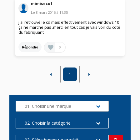
mimisecu1
Le
8 mars 2016
à
11:35
j ai retrouvé le cd mais effectivement avec windows 10
ça ne marche pas .merci en tout cas je vais voir du coté
du fabriquant
0
Répondre
1
01. Choisir une marque
02. Choisir la catégorie
03. Sélectionner un produit