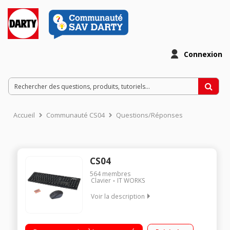
Connexion
Accueil
Communauté CS04
Questions/Réponses
CS04
564
membres
Clavier
IT WORKS
Voir la description
Ensemble clavier et souris sans fil Souris optique Clavier
AZERTY