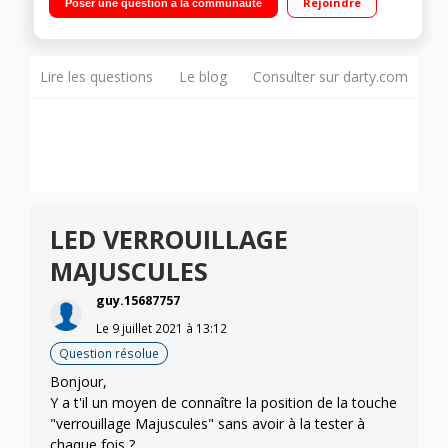
Rejoindre
Poser une question à la communauté
Lire les questions
Le blog
Consulter sur darty.com
LED VERROUILLAGE
MAJUSCULES
guy.15687757
Le
9 juillet 2021
à
13:12
Question résolue
Bonjour,
Y a t'il un moyen de connaître la position de la touche
"verrouillage Majuscules" sans avoir à la tester à
chaque fois ?