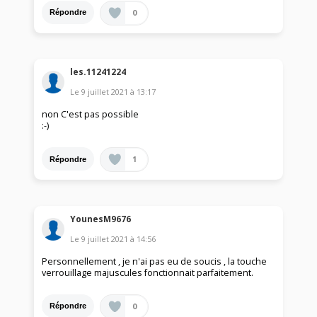
0
Répondre
les.11241224
Le
9 juillet 2021
à
13:17
non C'est pas possible
:-)
1
Répondre
YounesM9676
Le
9 juillet 2021
à
14:56
Personnellement , je n'ai pas eu de soucis , la touche
verrouillage majuscules fonctionnait parfaitement.
0
Répondre