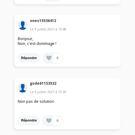
ones15536412
Le
9 juillet 2021
à
13:48
Bonjour,
Non, c'est dommage !
0
Répondre
gode61153532
Le
9 juillet 2021
à
13:30
Non pas de solution
0
Répondre