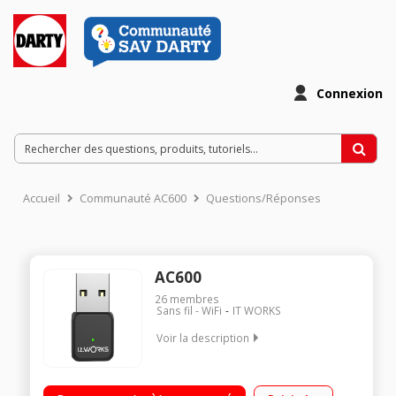
Connexion
Accueil
Communauté AC600
Questions/Réponses
AC600
26
membres
Sans fil - WiFi
IT WORKS
Voir la description
Adaptateur USB Wi-Fi pour ordinateur familial ou portable
Dual band de fréquence : 2.4 GHz et 5 GHz