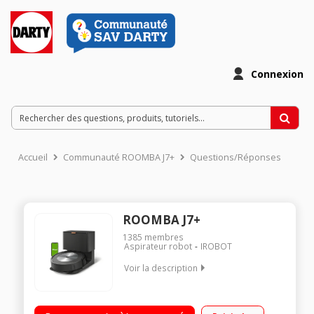
Connexion
Accueil
Communauté ROOMBA J7+
Questions/Réponses
ROOMBA J7+
1385
membres
Aspirateur robot
IROBOT
Voir la description
Aspirateur robot de sols connecté Temps de chargement : 60
minutes Capacité du réservoir : 0,4 L Inclus : système