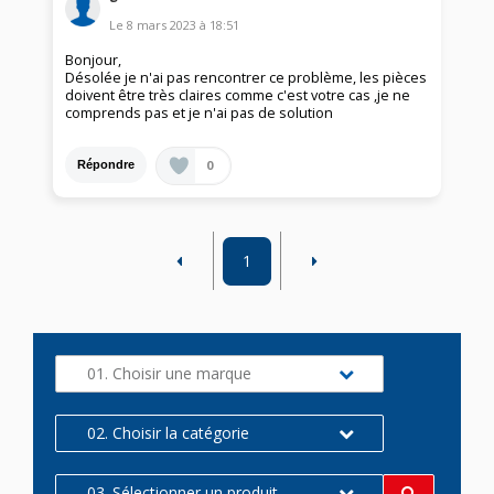
Le
8 mars 2023
à
18:51
Bonjour,
Désolée je n'ai pas rencontrer ce problème, les pièces
doivent être très claires comme c'est votre cas ,je ne
comprends pas et je n'ai pas de solution
0
Répondre
1
01. Choisir une marque
02. Choisir la catégorie
03. Sélectionner un produit