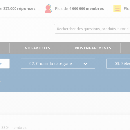
de
872 000 réponses
Plus de
4 000 000 membres
Plu
NOS ARTICLES
NOS ENGAGEMENTS
02. Choisir la catégorie
03. Séle
s
-
3304
membres