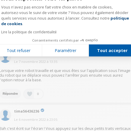
Auteur(e)
cmil64666641
Vous n'avez pas encore fait votre choix en matière de cookies,
autorisez-vous le suivi de votre visite ? Vous pouvez également décider
Le
6 novembre 2022
à
15:06
quels services vous nous autorisez à lancer. Consultez notre
politique
Axeptio consent
@beau23332143
Merci pour votre retour
de cookies
.
Lire la politique de confidentialité
0
Répondre
Consentements certifiés par
Tout refuser
Paramétrer
Tout accepter
flog62342264
Le
7 novembre 2022
à
13:35
Lorsque votre robot travaille et que vous êtes sur l'application sous l'image
du robot qui se déplace vous pouvez l'arrêter puis ensuite vous aurez
l'option retour à la base.
0
Répondre
tima56436236
Le
6 novembre 2022
à
23:05
Bah c'est écrit sur l'écran ! Vous appuyez sur les deux petits traits verticaux