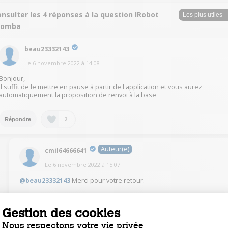
nsulter les 4 réponses à la question IRobot
oomba
beau23332143
Le
6 novembre 2022
à
14:08
Bonjour,
il suffit de le mettre en pause à partir de l'application et vous aurez
automatiquement la proposition de renvoi à la base
2
Répondre
Auteur(e)
cmil64666641
Le
6 novembre 2022
à
15:07
@beau23332143
Merci pour votre retour.
0
Répondre
Gestion des cookies
Nous respectons votre vie privée