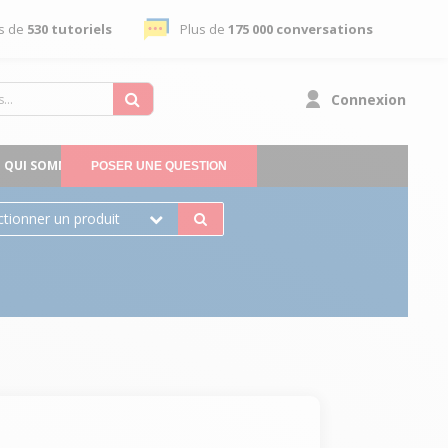
s de
530 tutoriels
Plus de
175 000 conversations
Connexion
QUI SOMMES-NOUS
POSER UNE QUESTION
ctionner un produit