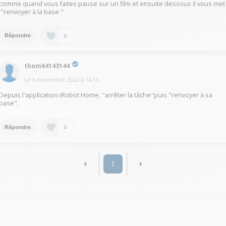
comme quand vous faites pause sur un film et ensuite dessous il vous met
:"renvoyer à la base "
0
Répondre
thom64143144
Le
6 novembre 2022
à
14:13
Depuis l'application iRobot Home, "arrêter la tâche"puis "renvoyer à sa
base".
0
Répondre
1