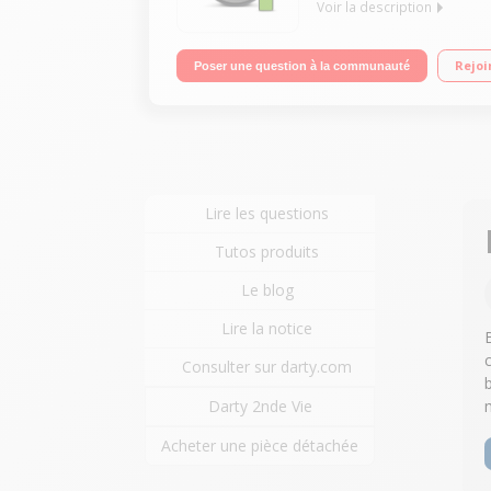
Voir la description
Aspirateur robot de sols connecté Autonomie : ju
Rejoi
Poser une question à la communauté
Lire les questions
Tutos produits
Le blog
Lire la notice
Consulter sur darty.com
Darty 2nde Vie
Acheter une pièce détachée