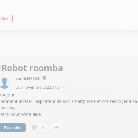
squ'à 75 minutes Temps de chargement : 180 minutes Filtre supplémentaire in
ndre
IRobot roomba
cmil64666641
Le
6 novembre 2022
à
13:44
Bonjour,
comment arrêter l'aspirateur de son smartphone et me renvoyer à sa
base svp
merci pour votre aide
0
Répondre