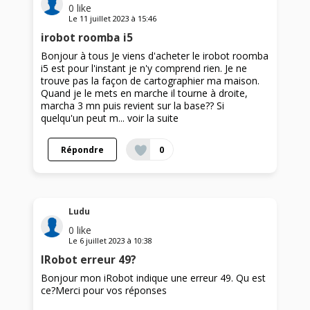
0
like
Le
11 juillet 2023
à
15:46
irobot roomba i5
Bonjour à tous Je viens d'acheter le irobot roomba
i5 est pour l'instant je n'y comprend rien. Je ne
trouve pas la façon de cartographier ma maison.
Quand je le mets en marche il tourne à droite,
marcha 3 mn puis revient sur la base?? Si
quelqu'un peut m...
voir la suite
Répondre
0
Ludu
0
like
Le
6 juillet 2023
à
10:38
IRobot erreur 49?
Bonjour mon iRobot indique une erreur 49. Qu est
ce?Merci pour vos réponses