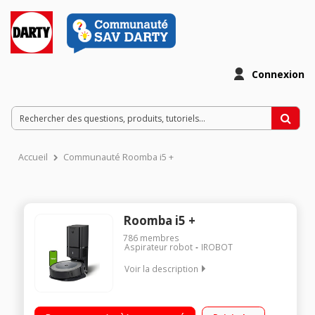
Connexion
Accueil
Communauté Roomba i5 +
Roomba i5 +
786
membres
Aspirateur robot
IROBOT
Voir la description
Aspirateur robot de sols connecté Autonomie : jusqu'à 75
minutes Capacité du réservoir : 0,4 L Inclus : Système d'auto-