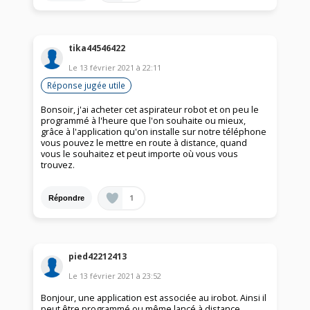
tika44546422
Le
13 février 2021
à
22:11
Réponse jugée utile
Bonsoir, j'ai acheter cet aspirateur robot et on peu le
programmé à l'heure que l'on souhaite ou mieux,
grâce à l'application qu'on installe sur notre téléphone
vous pouvez le mettre en route à distance, quand
vous le souhaitez et peut importe où vous vous
trouvez.
1
Répondre
pied42212413
Le
13 février 2021
à
23:52
Bonjour, une application est associée au irobot. Ainsi il
peut être programmé ou même lancé à distance