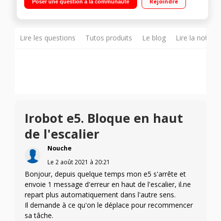
Rejoindre
Poser une question à la communauté
personnalisées, comme des nettoyages supplémentaires
pendant la saison de la perte des poils d’animaux. Fonctionne
avec votre assistant vocal - aspiration 5X supérieure aux
Roomba® série 600 Capteurs avancés permettant au robot
de naviguer sous et autour des meubles
Lire les questions
Tutos produits
Le blog
Lire la notice
Irobot e5. Bloque en haut
de l'escalier
Nouche
Le
2 août 2021
à
20:21
Bonjour, depuis quelque temps mon e5 s'arrête et
envoie 1 message d'erreur en haut de l'escalier, il.ne
repart plus automatiquement dans l'autre sens.
Il demande à ce qu'on le déplace pour recommencer
sa tâche.