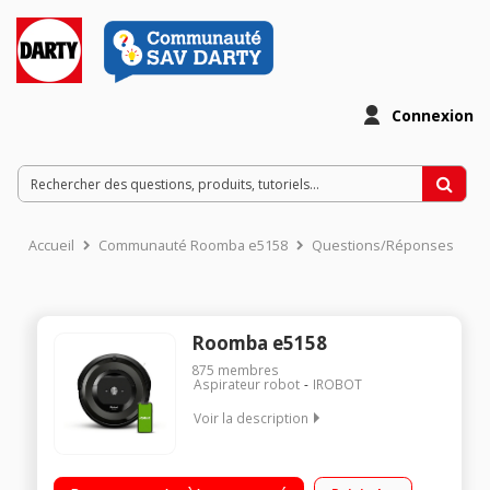
Connexion
Accueil
Communauté Roomba e5158
Questions/Réponses
Roomba e5158
875
membres
Aspirateur robot
IROBOT
Voir la description
Idéal pour les poils d’animaux – absorbe les poils d’animaux
grâce à ses 2 brosses multi-surfaces Suggestions