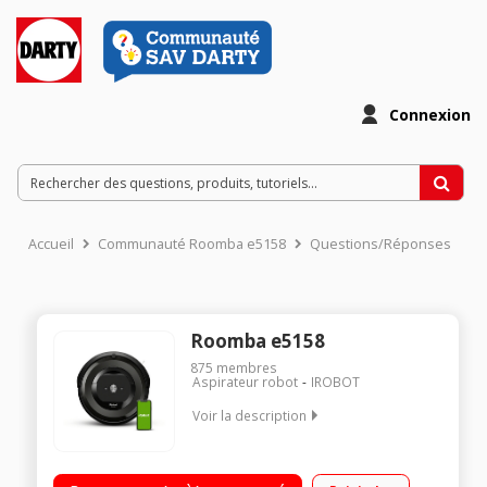
Connexion
Accueil
Communauté Roomba e5158
Questions/Réponses
Roomba e5158
875
membres
Aspirateur robot
IROBOT
Voir la description
Idéal pour les poils d’animaux – absorbe les poils d’animaux
grâce à ses 2 brosses multi-surfaces Suggestions