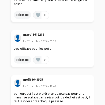
sa base de lui-même quand la réserve d'énergie est
basse
0
Répondre
marc13612216
Le
12 octobre 2019
à
00:30
tres efficace pour les poils
0
Répondre
mell63643525
Le
11 octobre 2019
à
19:49
bonjour, oui il est plutôt bien adapté pas pour une
immense surface car le réservoir de déchet est petit, il
faut le vider après chaque passage