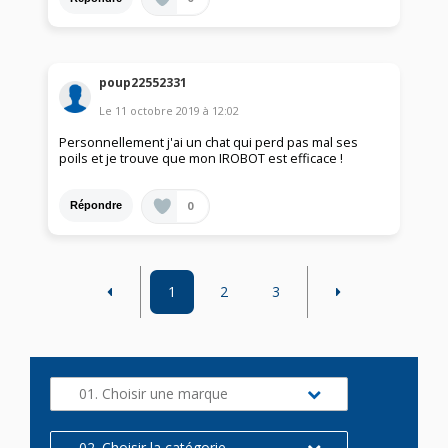
poup22552331
Le
11 octobre 2019
à
12:02
Personnellement j'ai un chat qui perd pas mal ses
poils et je trouve que mon IROBOT est efficace !
0
Répondre
1
2
3
01. Choisir une marque
02. Choisir la catégorie