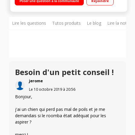
Rejoindre
Poser une question à la communauté
personnalisées, comme des nettoyages supplémentaires
pendant la saison de la perte des poils d’animaux. Fonctionne
avec votre assistant vocal - aspiration 5X supérieure aux
Roomba® série 600 Capteurs avancés permettant au robot
de naviguer sous et autour des meubles
Lire les questions
Tutos produits
Le blog
Lire la notice
Besoin d'un petit conseil !
jerome
Le
10 octobre 2019
à
20:56
Bonjour,
j'ai un chien qui perd pas mal de poils et je me
demandais si le roomba était adéquat pour les
aspirer ?
merci !