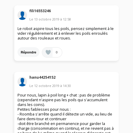
fili16553246
Le
13 octobre 2019
à
12:58
Le robot aspire tous les poils, pensez simplement à le
vider régulièrement et à enlever les poils enroulés
autour des rouleaux et roues.
0
Répondre
hanu44254152
Le
12 octobre 2019
à
14:30
Pour nous, lapin à poil long + chat : pas de problème
(cependant n'aspire pas les poils qui s'accumulent
dans les coins).
Petites faiblesses pour nous :
- Roomba s'arrête quand il détecte un vide, au lieu de
faire demi-tour et continuer
-doit être branché en permanence pour garder la
charge (consommation en continu), et ne revient pas à