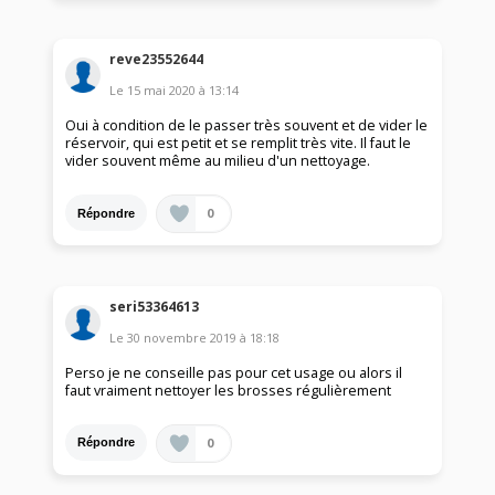
reve23552644
Le
15 mai 2020
à
13:14
Oui à condition de le passer très souvent et de vider le
réservoir, qui est petit et se remplit très vite. Il faut le
vider souvent même au milieu d'un nettoyage.
0
Répondre
seri53364613
Le
30 novembre 2019
à
18:18
Perso je ne conseille pas pour cet usage ou alors il
faut vraiment nettoyer les brosses régulièrement
0
Répondre