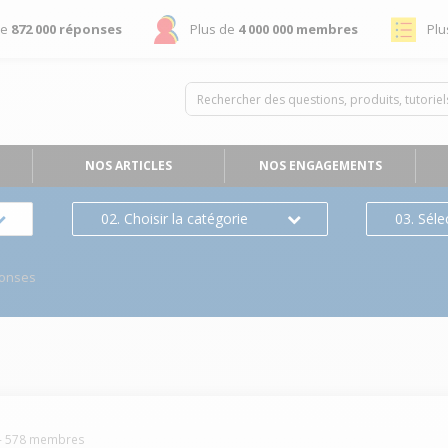
de
872 000 réponses
Plus de
4 000 000 membres
Plu
NOS ARTICLES
NOS ENGAGEMENTS
02. Choisir la catégorie
03. Séle
ponses
-
578
membres