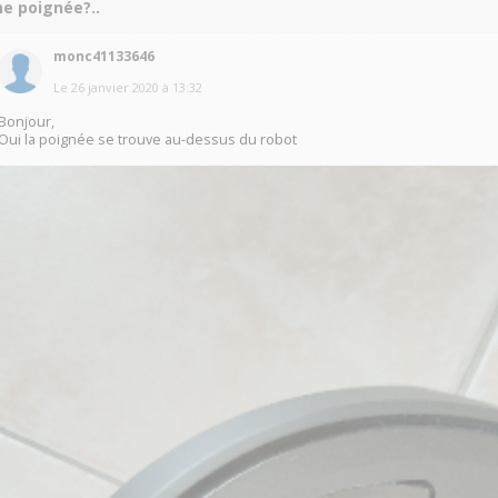
ne poignée?..
monc41133646
Le
26 janvier 2020
à
13:32
Bonjour,
Oui la poignée se trouve au-dessus du robot