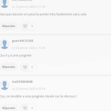
Le
25 janvier 2020
à
11:14
Non pas besoin on peut le porter très facilement sans cela
0
Répondre
guer64131255
Le
25 janvier 2020
à
10:43
Oui il y a une poignée
0
Répondre
isab53664646
Le
25 janvier 2020
à
10:06
Oui, ce modèle a une poignée située sur le dessus !
0
Répondre