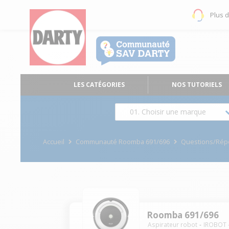
Plus 
LES CATÉGORIES
NOS TUTORIELS
01. Choisir une marque
Accueil
Communauté Roomba 691/696
Questions/Ré
Roomba 691/696
Aspirateur robot
IROBOT