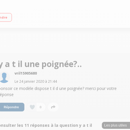
ndre
y a t il une poignée?..
vril15905680
Le
24 janvier 2020
à
21:44
bonsoir ce modèle dispose t il d une poignée? merci pour votre
réponse
0
Répondre
nsulter les 11 réponses à la question y a t il