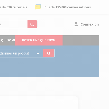
s de
530 tutoriels
Plus de
175 000 conversations
Connexion
QUI SOMMES-NOUS
POSER UNE QUESTION
ctionner un produit