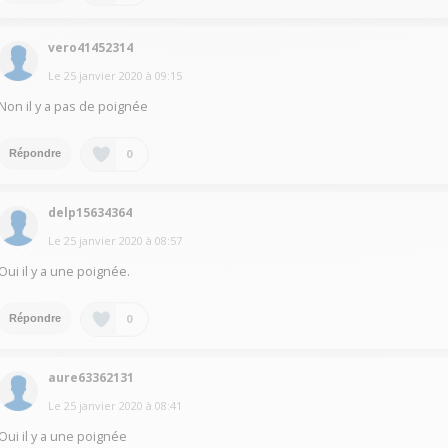
vero41452314
Le
25 janvier 2020
à
09:15
Non il y a pas de poignée
0
Répondre
delp15634364
Le
25 janvier 2020
à
08:57
Oui il y a une poignée.
0
Répondre
aure63362131
Le
25 janvier 2020
à
08:41
Oui il y a une poignée