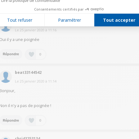
Lire la politique de confidentialité
0
Répondre
Consentements certifiés par
Tout refuser
Paramétrer
Tout accepter
sylv22644541
Le
25 janvier 2020
à
11:16
Oui il y a une poignée
0
Répondre
beat33144542
Le
25 janvier 2020
à
11:14
Bonjour,
Non il n'y a pas de poignée !
0
Répondre
chri43253134