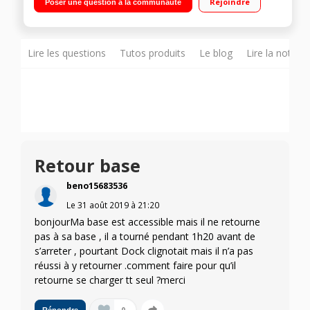
Rejoindre
Poser une question à la communauté
Connexion WiFi iRobot Home App : personnalisation du
nettoyage Se déplace facilement sous les meubles
Lire les questions
Tutos produits
Le blog
Lire la notice
Retour base
beno15683536
Le
31 août 2019
à
21:20
bonjourMa base est accessible mais il ne retourne
pas à sa base , il a tourné pendant 1h20 avant de
s’arreter , pourtant Dock clignotait mais il n’a pas
réussi à y retourner .comment faire pour qu’il
retourne se charger tt seul ?merci