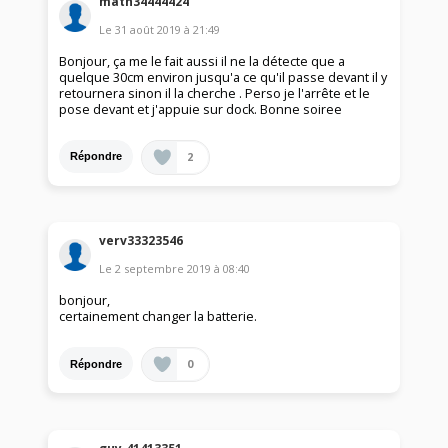
math34444424
Le
31 août 2019
à
21:49
Bonjour, ça me le fait aussi il ne la détecte que a
quelque 30cm environ jusqu'a ce qu'il passe devant il y
retournera sinon il la cherche . Perso je l'arrête et le
pose devant et j'appuie sur dock. Bonne soiree
2
Répondre
verv33323546
Le
2 septembre 2019
à
08:40
bonjour,
certainement changer la batterie.
0
Répondre