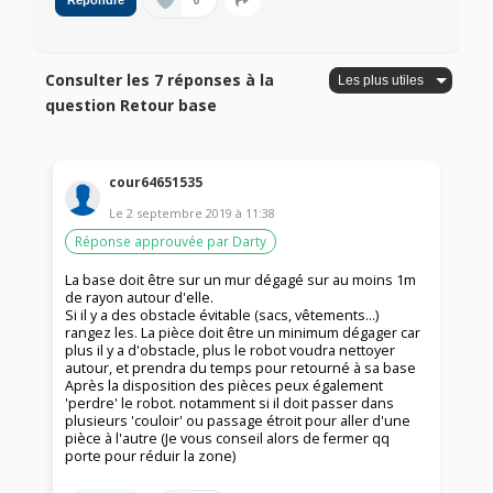
0
Répondre
Consulter les 7 réponses à la
question Retour base
cour64651535
Le
2 septembre 2019
à
11:38
Réponse approuvée par Darty
La base doit être sur un mur dégagé sur au moins 1m
de rayon autour d'elle.
Si il y a des obstacle évitable (sacs, vêtements...)
rangez les. La pièce doit être un minimum dégager car
plus il y a d'obstacle, plus le robot voudra nettoyer
autour, et prendra du temps pour retourné à sa base
Après la disposition des pièces peux également
'perdre' le robot. notamment si il doit passer dans
plusieurs 'couloir' ou passage étroit pour aller d'une
pièce à l'autre (Je vous conseil alors de fermer qq
porte pour réduir la zone)