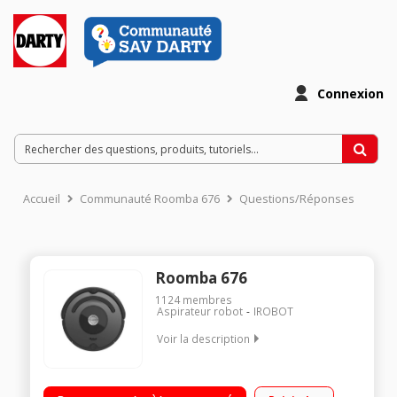
Connexion
Accueil
Communauté Roomba 676
Questions/Réponses
Roomba 676
1124
membres
Aspirateur robot
IROBOT
Voir la description
Aspirateur robot connecté pour sols durs et moquettes
Surface couverte jusqu'à 80 m² - Programmation : quotidienne