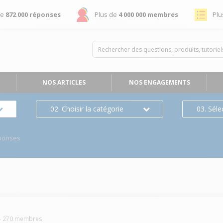
de
872 000 réponses
Plus de
4 000 000 membres
Plu
NOS ARTICLES
NOS ENGAGEMENTS
02. Choisir la catégorie
03. Séle
ponses
-
270
membres