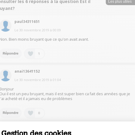
nsulter les 6 réponses à la question Est il
ruyant?
paul34311651
Le
30 novembre 2019
à
00:09
Non. Bien moins bruyant que ce qu'on avait avant.
1
Répondre
anai13641152
Le
30 novembre 2019
à
01:04
Bonjour
Oui il est un peu bruyant, mais il est super bien ca fait des années que je
l'ai acheté et il a jamais eu de problèmes
0
Répondre
howc31262561
Gestion des cookies