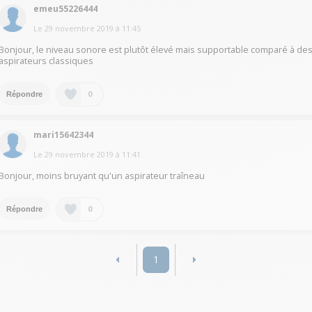
emeu55226444
Le
29 novembre 2019
à
11:45
Bonjour, le niveau sonore est plutôt élevé mais supportable comparé à de
aspirateurs classiques
0
Répondre
mari15642344
Le
29 novembre 2019
à
11:41
Bonjour, moins bruyant qu'un aspirateur traîneau
0
Répondre
1