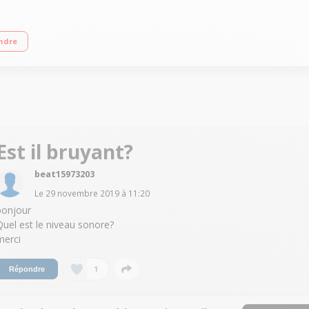
ndre
Est il bruyant?
beat15973203
Le
29 novembre 2019
à
11:20
bonjour
Quel est le niveau sonore?
merci
1
Répondre