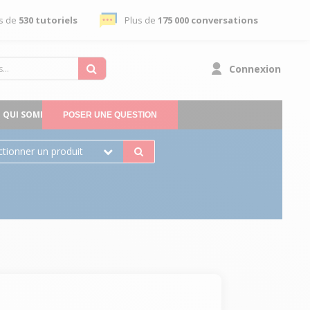
s de
530 tutoriels
Plus de
175 000 conversations
Connexion
QUI SOMMES-NOUS
POSER UNE QUESTION
ctionner un produit