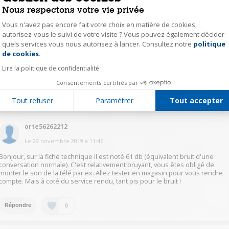
Le
29 novembre 2019
à
17:51
Nous respectons votre vie privée
Bonjour
Vous n'avez pas encore fait votre choix en matière de cookies,
il est en effet un peu bruyant mais vous pouvez le laisser "vivre" pendant
autorisez-vous le suivi de votre visite ? Vous pouvez également décider
que vous n'êtes pas là.
quels services vous nous autorisez à lancer. Consultez notre
politique
Axeptio consent
C'est un appareil très efficace ; il faut juste faire attention à votre
de cookies
.
environnement. Il va très souvent se bloquer dans les pieds en étoile de
mes fauteuils. Sinon il passe partout, du tapis au parquet
Lire la politique de confidentialité
Bonne fin de journée
Consentements certifiés par
0
Répondre
Tout refuser
Paramétrer
Tout accepter
orte56262212
Le
29 novembre 2019
à
11:46
Bonjour, sur la fiche technique il est noté 61 db (équivalent bruit d'une
conversation normale). C'est relativement bruyant, vous êtes obligé de
monter le son de la télé par ex. Allez tester en magasin pour vous rendre
compte. Mais à coté du service rendu, tant pis pour le bruit !
0
Répondre