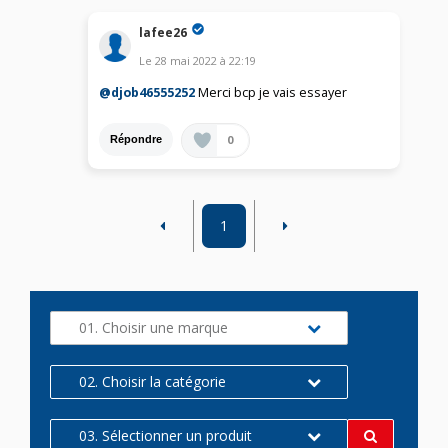
lafee26
Le
28 mai 2022
à
22:19
@djob46555252
Merci bcp je vais essayer
0
Répondre
1
01. Choisir une marque
02. Choisir la catégorie
03. Sélectionner un produit