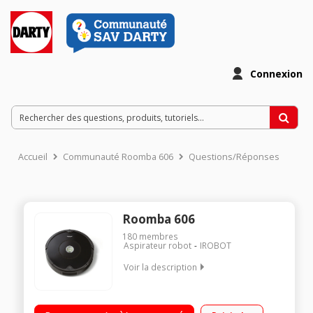
Connexion
Accueil
Communauté Roomba 606
Questions/Réponses
Roomba 606
180
membres
Aspirateur robot
IROBOT
Voir la description
Aspirateur robot pour sols durs et tapis Design discret
Reconnaît les endroits où la saleté s'accumule Se déplace