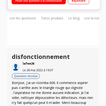
Rejoindre
Poser une question à la communauté
facilement sous les meubles
Lire les questions
Tutos produits
Le blog
Lire la notice
disfonctionnement
lafee26
Le
28 mai 2022
à
19:37
Question résolue
Bonjour, j'ai un roomba 606. il commence aspirer
puis s'arrête avec le triangle rouge qui clignote
. l'aspirateur ne me donne aucune indication. Je l'ai
vider, nettoyer dépoussiérer les détecteurs. mais rien
n'y fait quelqu'un peut il m'aider. Merci beaucoup