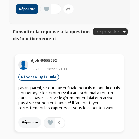
0
Répondre
Consulter la réponse à la question
disfonctionnement
djob46555252
Le
28 mai 2022
à
21:13
Réponse jugée utile
J avais pareil, retour sav et finalement ils m ont dit qu ils
ont nettoyer les capteurs! Il a aussi du mal à rentrer
dans ca base. Il arrive légèrement en biai et n arrive
pas à se connecter à labase! Il faut nettoyer
correctement les capteurs et sous le capot à l avant!
0
Répondre