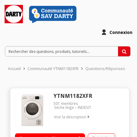
Connexion
Accueil
Communauté YTNM1182XFR
Questions/Réponses
YTNM1182XFR
501
membres
Sèche linge
INDESIT
Voir la description
Capacité 8 Kg - Pompe à chaleur A++ Séchage Electronique par
capteur Départ différé / Affichage du temps restant Filtre Easy-