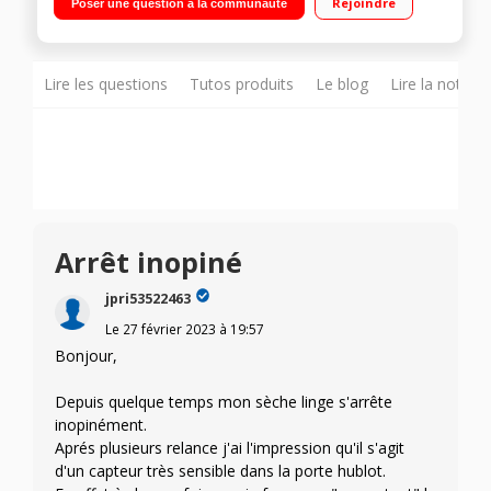
Rejoindre
Poser une question à la communauté
Cleaning - Option Push & Go - Smart Iron
Lire les questions
Tutos produits
Le blog
Lire la notice
Arrêt inopiné
jpri53522463
Le
27 février 2023
à
19:57
Bonjour,
Depuis quelque temps mon sèche linge s'arrête
inopinément.
Aprés plusieurs relance j'ai l'impression qu'il s'agit
d'un capteur très sensible dans la porte hublot.