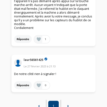
l'appareil n'a pas démarré après appui sur la touche
marche-arrêt. Aucun voyant n'indiquait que la porte
était mal fermée. J'ai refermé le hublot en le claquant
énergiquement et la machine a alors démarré
normalement. Après avoir lu votre message, je conclus
qu'il y a un problème sur les capteurs du hublot de ce
modèle.
Cordialement
1
Répondre
laur56561425
Le
27 février 2023
à
21:13
De notre côté rien à signaler !
0
Répondre
1