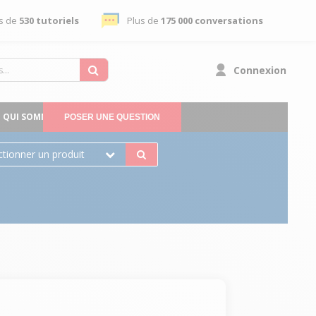
s de
530 tutoriels
Plus de
175 000 conversations
Connexion
QUI SOMMES-NOUS
POSER UNE QUESTION
ctionner un produit