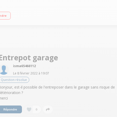
ronique par capteur Départ différé / Affichage du temps restant Filtre Easy-C
ndre
Entrepot garage
isma65466112
Le
8 février 2022
à
19:07
Question résolue
Bonjour, est-il possible de l'entreposer dans le garage sans risque de
détérioration ?
merci
0
Répondre