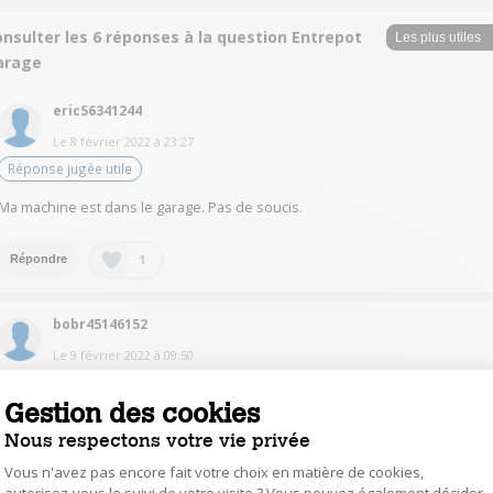
nsulter les 6 réponses à la question Entrepot
arage
eric56341244
Le
8 février 2022
à
23:27
Réponse jugée utile
Ma machine est dans le garage. Pas de soucis.
1
Répondre
bobr45146152
Le
9 février 2022
à
09:50
Dans le sous-sol, aucun soucis aucune vapeur ni buée émise.
Gestion des cookies
Nous respectons votre vie privée
1
Répondre
Vous n'avez pas encore fait votre choix en matière de cookies,
autorisez-vous le suivi de votre visite ? Vous pouvez également décider