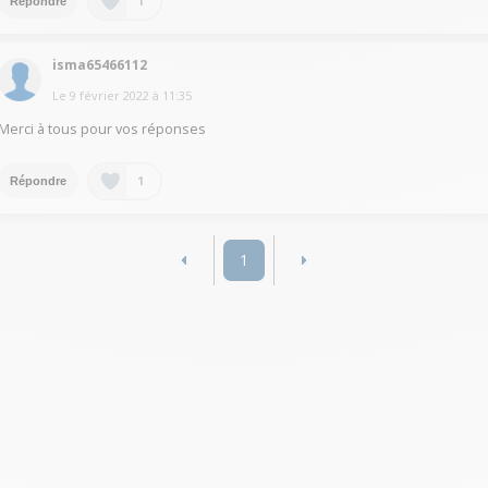
1
Répondre
isma65466112
Le
9 février 2022
à
11:35
Merci à tous pour vos réponses
1
Répondre
1