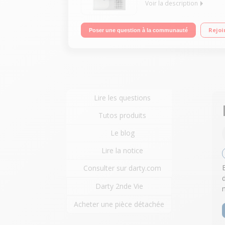
Voir la description
Capacité 8 Kg - Pompe à chaleur A++ Séchage Elect
Rejoi
Poser une question à la communauté
Lire les questions
Tutos produits
Le blog
Lire la notice
Consulter sur darty.com
Darty 2nde Vie
Acheter une pièce détachée