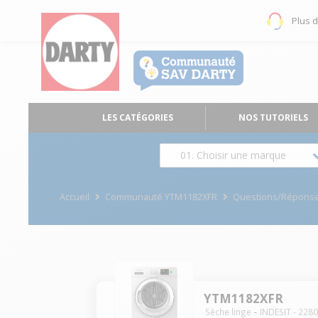
Plus 
LES CATÉGORIES
NOS TUTORIELS
01. Choisir une marque
Accueil
Communauté YTM1182XFR
Questions/Répons
YTM1182XFR
Sèche linge
INDESIT
-
228