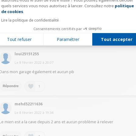
cado16124363
quels services vous nous autorisez à lancer. Consultez notre
politique
Axeptio consent
de cookies
.
Le
8 février 2022
à
22:50
Lire la politique de confidentialité
Oui tout à fait
Consentements certifiés par
1
Répondre
Tout refuser
Paramétrer
Tout accepter
loui25151255
Le
8 février 2022
à
20:07
Dans mon garage également et aucun pb
1
Répondre
mehd52211636
Le
8 février 2022
à
19:34
Le mien est a la cave depuis 2 ans et aucun problème à relever