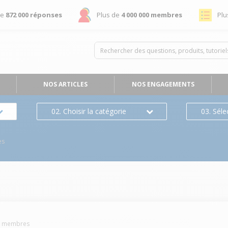
de
872 000 réponses
Plus de
4 000 000 membres
Plu
NOS ARTICLES
NOS ENGAGEMENTS
02. Choisir la catégorie
03. Séle
es
0
membres