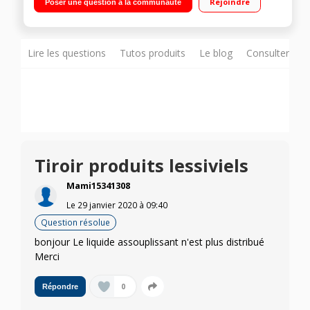
Rejoindre
Poser une question à la communauté
Woolmark blue - Push & wash dry
Lire les questions
Tutos produits
Le blog
Consulter sur
Tiroir produits lessiviels
Mami15341308
Le
29 janvier 2020
à
09:40
Question résolue
bonjour Le liquide assouplissant n'est plus distribué
Merci
0
Répondre