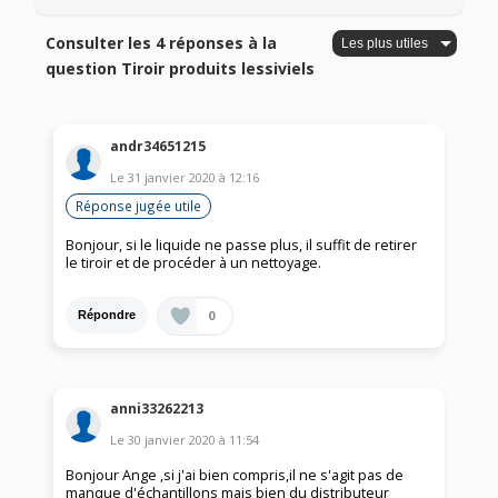
Consulter les 4 réponses à la
question Tiroir produits lessiviels
andr34651215
Le
31 janvier 2020
à
12:16
Réponse jugée utile
Bonjour, si le liquide ne passe plus, il suffit de retirer
le tiroir et de procéder à un nettoyage.
0
Répondre
anni33262213
Le
30 janvier 2020
à
11:54
Bonjour Ange ,si j'ai bien compris,il ne s'agit pas de
manque d'échantillons mais bien du distributeur