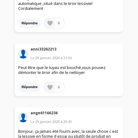
automatique ,situé dans le tiroir lessiviel
Cordialement
0
Répondre
anni33262213
Le
29 janvier 2020
à
21:06
Peut être que le tuyau est bouché,vous pouvez
démonter le tiroir afin de le nettoyer
0
Répondre
ange61166236
Le
29 janvier 2020
à
20:43
Bonjour, ça jamais été fourni avec, la seule chose c est
la lessive en forme d essai ou plutôt de produit en