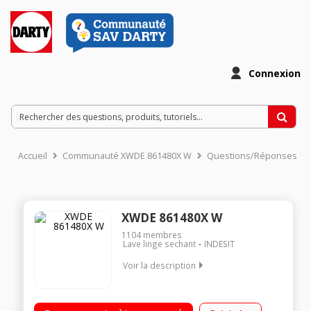
Connexion
Accueil
Communauté XWDE 861480X W
Questions/Réponses
XWDE 861480X W
1104
membres
Lave linge sechant
INDESIT
Voir la description
Capacité de lavage 8 kg / séchage 6 kg - Classe A Essorage
max. 1400 tours/min Départ différé / Affichage temps restant