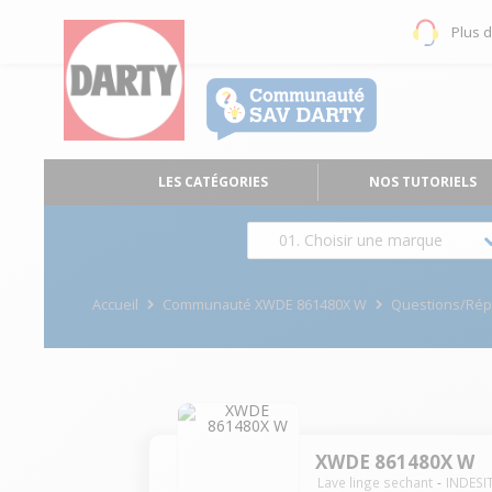
Plus 
LES CATÉGORIES
NOS TUTORIELS
01. Choisir une marque
Accueil
Communauté XWDE 861480X W
Questions/Ré
XWDE 861480X W
Lave linge sechant
INDESI