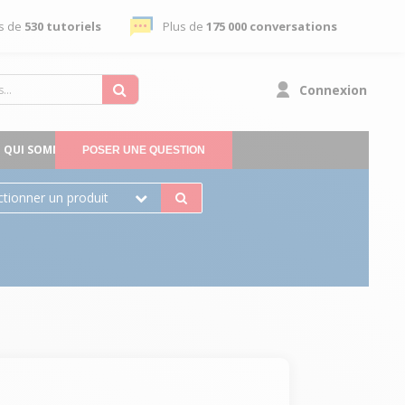
s de
530 tutoriels
Plus de
175 000 conversations
Connexion
QUI SOMMES-NOUS
POSER UNE QUESTION
ctionner un produit