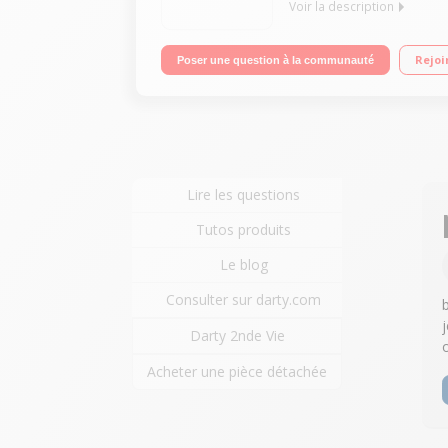
Voir la description
Capacité de lavage 8 kg / séchage 6 kg - Classe 
Rejoi
Poser une question à la communauté
Lire les questions
Tutos produits
Le blog
Consulter sur darty.com
Darty 2nde Vie
Acheter une pièce détachée