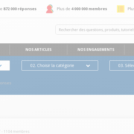
de
872 000 réponses
Plus de
4 000 000 membres
Plu
NOS ARTICLES
NOS ENGAGEMENTS
02. Choisir la catégorie
03. Séle
ponses
T
-
1104
membres