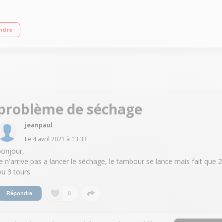
A Essorage max. 1400 tours/min Départ différé / Affichage temps restant Woolm
ndre
problème de séchage
jeanpaul
Le
4 avril 2021
à
13:33
bonjour,
je n'arrive pas a lancer le séchage, le tambour se lance mais fait que 2
ou 3 tours
0
Répondre