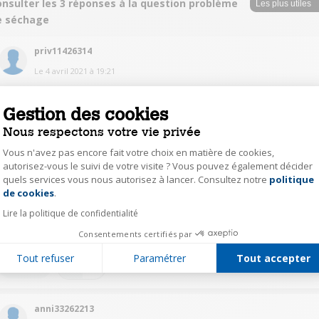
onsulter les 3 réponses à la question problème
e séchage
priv11426314
Le
4 avril 2021
à
19:21
Si le poids est trop important le sechage bloque, essaye de réduire la
charge
Gestion des cookies
Nous respectons votre vie privée
0
Répondre
Vous n'avez pas encore fait votre choix en matière de cookies,
autorisez-vous le suivi de votre visite ? Vous pouvez également décider
quels services vous nous autorisez à lancer. Consultez notre
politique
zsol26254411
Axeptio consent
de cookies
.
Le
4 avril 2021
à
15:31
Lire la politique de confidentialité
Le séchage met quelques minutes avant de démarrer...si vous avez
patienter et que rien n'a changé, appelez le service après-vente.
Consentements certifiés par
Tout refuser
Paramétrer
Tout accepter
0
Répondre
anni33262213