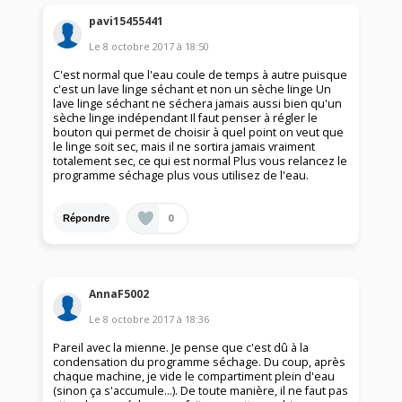
pavi15455441
Le
8 octobre 2017
à
18:50
C'est normal que l'eau coule de temps à autre puisque
c'est un lave linge séchant et non un sèche linge Un
lave linge séchant ne séchera jamais aussi bien qu'un
sèche linge indépendant Il faut penser à régler le
bouton qui permet de choisir à quel point on veut que
le linge soit sec, mais il ne sortira jamais vraiment
totalement sec, ce qui est normal Plus vous relancez le
programme séchage plus vous utilisez de l'eau.
0
Répondre
AnnaF5002
Le
8 octobre 2017
à
18:36
Pareil avec la mienne. Je pense que c'est dû à la
condensation du programme séchage. Du coup, après
chaque machine, je vide le compartiment plein d'eau
(sinon ça s'accumule...). De toute manière, il ne faut pas