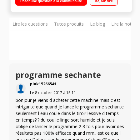
Rejoindre
Poser une question à la communauté
Push & wash dry
Lire les questions
Tutos produits
Le blog
Lire la notice
programme sechante
pink15266541
Le
8 octobre 2017
à
15:11
bonjour je viens d acheter cette machine mais c est
intrigante que quand je lance le programme sechante
seulement l eau coule dans le tiroir lessive d temps
en temps?!? du cou le linge sort humide et je suis
oblige de lancer le programme 2 3 fois pour avoir des
résultats pas 100% efficace quand mm.. est ce que il
aura un Default sur le programme séchage?? parce