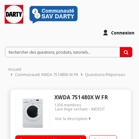
Connexion
Accueil
Communauté XWDA 751480X W FR
Questions/Réponses
XWDA 751480X W FR
1356
membres
Lave linge sechant
INDESIT
Voir la description
Capacité de lavage 7 kg / séchage 5 kg - Classe A Essorage
max. 1400 tours/mn Moteur induction - 3 en 1 Woolmark blue -