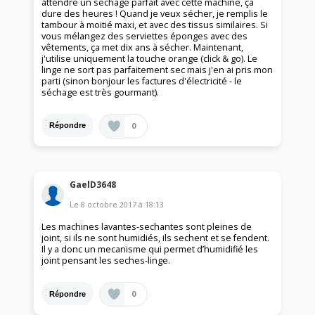
attendre un séchage parfait avec cette machine, ça
dure des heures ! Quand je veux sécher, je remplis le
tambour à moitié maxi, et avec des tissus similaires. Si
vous mélangez des serviettes éponges avec des
vêtements, ça met dix ans à sécher. Maintenant,
j'utilise uniquement la touche orange (click & go). Le
linge ne sort pas parfaitement sec mais j'en ai pris mon
parti (sinon bonjour les factures d'électricité - le
séchage est très gourmant).
0
Répondre
GaelD3648
Le
8 octobre 2017
à
18:13
Les machines lavantes-sechantes sont pleines de
joint, si ils ne sont humidiés, ils sechent et se fendent.
Il y a donc un mecanisme qui permet d’humidifié les
joint pensant les seches-linge.
0
Répondre