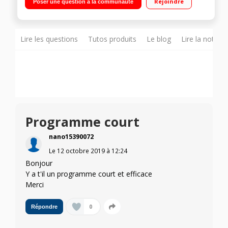
Rejoindre
Poser une question à la communauté
4 spécial sport)
Lire les questions
Tutos produits
Le blog
Lire la notice
Programme court
nano15390072
Le
12 octobre 2019
à
12:24
Bonjour
Y a t'il un programme court et efficace
Merci
0
Répondre