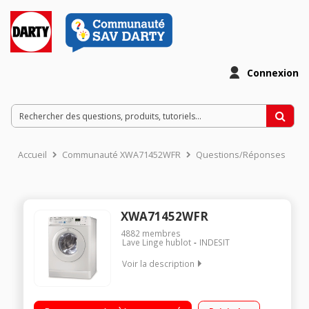
Connexion
Accueil
Communauté XWA71452WFR
Questions/Réponses
XWA71452WFR
4882
membres
Lave Linge hublot
INDESIT
Voir la description
Capacité 7 kg (tambour 52 L) - Classe A++ Essorage max. 1400
tours/min Départ différé : 3/6/9 heures 16 programmes (dont