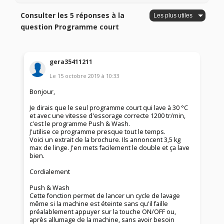
Consulter les 5 réponses à la
question Programme court
gera35411211
Le
15 octobre 2019
à
10:33
Bonjour,
Je dirais que le seul programme court qui lave à 30 °C
et avec une vitesse d'essorage correcte 1200 tr/min,
c'est le programme Push & Wash.
J'utilise ce programme presque tout le temps.
Voici un extrait de la brochure. Ils annoncent 3,5 kg
max de linge. J'en mets facilement le double et ça lave
bien.
Cordialement
Push & Wash
Cette fonction permet de lancer un cycle de lavage
même si la machine est éteinte sans qu'il faille
préalablement appuyer sur la touche ON/OFF ou,
après allumage de la machine, sans avoir besoin