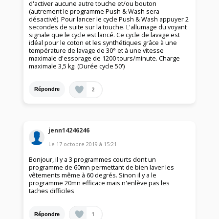
d'activer aucune autre touche et/ou bouton
(autrement le programme Push & Wash sera
désactivé). Pour lancer le cycle Push & Wash appuyer 2
secondes de suite sur la touche. L'allumage du voyant
signale que le cycle est lancé. Ce cycle de lavage est
idéal pour le coton et les synthétiques grâce à une
température de lavage de 30° et à une vitesse
maximale d'essorage de 1200 tours/minute. Charge
maximale 3,5 kg. (Durée cycle 50')
2
Répondre
jenn14246246
Le
17 octobre 2019
à
15:21
Bonjour, il y a 3 programmes courts dont un
programme de 60mn permettant de bien laver les
vêtements même à 60 degrés. Sinon il y a le
programme 20mn efficace mais n'enlève pas les
taches difficiles
1
Répondre