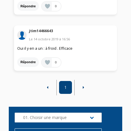
0
Répondre
jtim14466643
Le
14 octobre 2019
à
16:56
Oui il y en a un : à froid . Efficace
0
Répondre
1
01. Choisir une marque