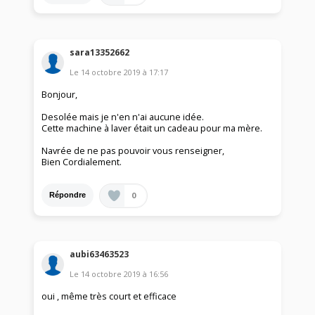
sara13352662
Le
14 octobre 2019
à
17:17
Bonjour,
Desolée mais je n'en n'ai aucune idée.
Cette machine à laver était un cadeau pour ma mère.
Navrée de ne pas pouvoir vous renseigner,
Bien Cordialement.
0
Répondre
aubi63463523
Le
14 octobre 2019
à
16:56
oui , même très court et efficace