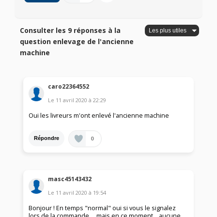
Consulter les 9 réponses à la
question enlevage de l'ancienne
machine
caro22364552
Le
11 avril 2020
à
22:29
Oui les livreurs m'ont enlevé l'ancienne machine
0
Répondre
masc45143432
Le
11 avril 2020
à
19:54
Bonjour ! En temps "normal" oui si vous le signalez
lors de la commande ... mais en ce moment ...aucune