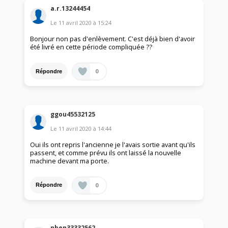
a.r.13244454
Le
11 avril 2020
à
15:24
Bonjour non pas d'enlèvement. C'est déjà bien d'avoir
été livré en cette période compliquée ??
0
Répondre
ggou45532125
Le
11 avril 2020
à
14:44
Oui ils ont repris l'ancienne je l'avais sortie avant qu'ils
passent, et comme prévu ils ont laissé la nouvelle
machine devant ma porte.
0
Répondre
nben33332562