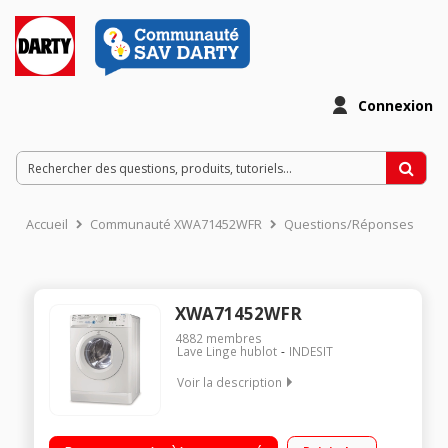
Connexion
Accueil
Communauté XWA71452WFR
Questions/Réponses
XWA71452WFR
4882
membres
Lave Linge hublot
INDESIT
Voir la description
Capacité 7 kg (tambour 52 L) - Classe A++ Essorage max. 1400
tours/min Départ différé : 3/6/9 heures 16 programmes (dont