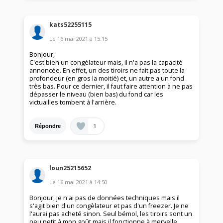
kats52255115
Le
16 mai 2021
à
15:15
Bonjour,
C'est bien un congélateur mais, il n'a pas la capacité
annoncée. En effet, un des tiroirs ne fait pas toute la
profondeur (en gros la moitié) et, un autre a un fond
très bas. Pour ce dernier, il faut faire attention à ne pas
dépasser le niveau (bien bas) du fond car les
victuailles tombent à l'arrière.
1
Répondre
loun25215652
Le
16 mai 2021
à
14:50
Bonjour, je n'ai pas de données techniques mais il
s'agit bien d'un congèlateur et pas d'un freezer. Je ne
l'aurai pas acheté sinon. Seul bémol, les tiroirs sont un
peu petit à mon goût mais il fonctionne à mervelle.