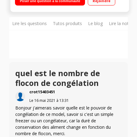
Rejoindre
Poser une question à la communauté
ventilé 104L Poignées intégrées
Lire les questions
Tutos produits
Le blog
Lire la notice
quel est le nombre de
flocon de congélation
crot15403451
Le
16 mai 2021
à
13:31
Bonjour j'aimerais savoir quelle est le pouvoir de
congélation de ce model, savoir si c'est un simple
freezer ou un congélateur, car la duré de
conservation des aliment change en fonction du
nombre de flocon, merci.