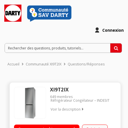
Connexion
Accueil
Communauté XI9T2IX
Questions/Réponses
XI9T2IX
649
membres
Réfrigérateur Congélateur
INDESIT
Voir la description
Volume 364L - Dimensions 201.0x59.6x67.7 cm - Classe E -
40dB Réfrigérateur à Froid ventilé 260L Congélateur à Froid