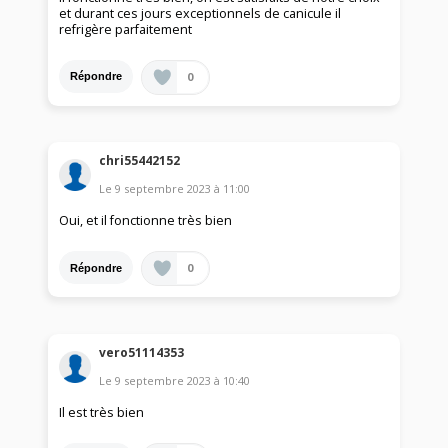
et durant ces jours exceptionnels de canicule il
refrigère parfaitement
0
Répondre
chri55442152
Le
9 septembre 2023
à
11:00
Oui, et il fonctionne très bien
0
Répondre
vero51114353
Le
9 septembre 2023
à
10:40
Il est très bien