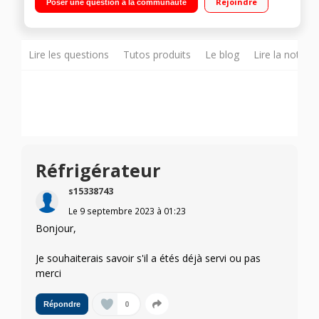
Rejoindre
Poser une question à la communauté
statique 111 litres Eclairage LED - Technologie Low Frost
Lire les questions
Tutos produits
Le blog
Lire la notice
Réfrigérateur
s15338743
Le
9 septembre 2023
à
01:23
Bonjour,
Je souhaiterais savoir s'il a étés déjà servi ou pas
merci
0
Répondre