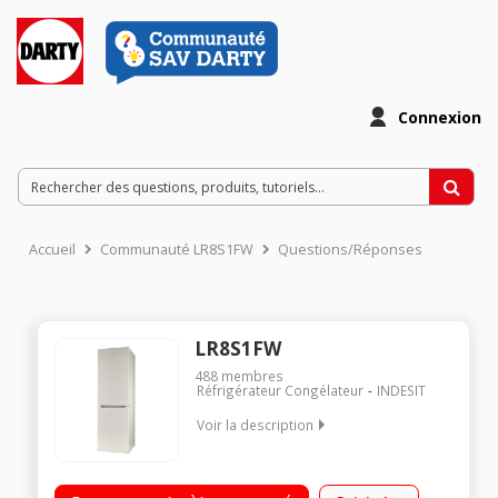
Connexion
Accueil
Communauté LR8S1FW
Questions/Réponses
LR8S1FW
488
membres
Réfrigérateur Congélateur
INDESIT
Voir la description
Volume 338 litres - Dimensions HxLxP : 187x60x64.5 - A+
Réfrigérateur à froid brassé 227 litres Congélateur à froid