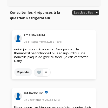
Consulter les 4 réponses à la
question Réfrigérateur
cmai65234313
Le
11 septembre 2023
à
15:48
oui et j'en suis mécontente : 1ere panne ... le
thermostat ne fontionnait plus et aujourd'hui une
nouvelle plaque de givre au fond... je vais contacter
Darty.
0
Répondre
mt.i62451561
Le
9 septembre 2023
à
12:55
Il fonctionne très bien, on est satisfaits de notre choix