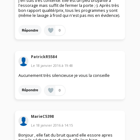
j'en suis très contente. Elle est un peu bruyante à
l'essorage mais suffit de fermer la porte ;-). Après très
bon rapport qualité/prix, tous les programmes y sont
(même le lavage à froid qui n'est pas mis en évidence).
0
Répondre
PatrickR5584
Le
18 janvier 2016
à
19:48
Aucunement très silencieuse je vous la conseille
0
Répondre
MarieC5398
Le
18 janvier 2016
à
14:15
Bonjour , elle fait du bruit quand elle essore apres