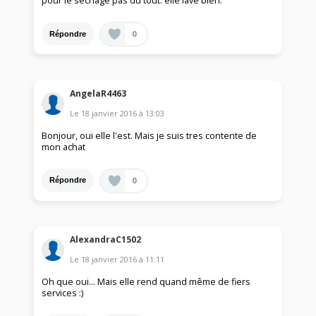
pour le séchage pas du tout. elle lave bien.
0
Répondre
AngelaR4463
Le
18 janvier 2016
à
13:03
Bonjour, oui elle l'est. Mais je suis tres contente de
mon achat
0
Répondre
AlexandraC1502
Le
18 janvier 2016
à
11:11
Oh que oui... Mais elle rend quand même de fiers
services :)