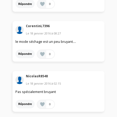
0
Répondre
CorentinL7396
Le
18 janvier 2016
à
08:27
le mode séchage est un peu bruyant....
0
Répondre
NicolasR8548
Le
18 janvier 2016
à
02:15
Pas spécialement bruyant
0
Répondre