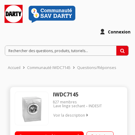
Connexion
Accueil
Communauté IWDC7145
Questions/Réponses
IWDC7145
827
membres
Lave linge sechant
INDESIT
Voir la description
Capacité de lavage 7 kg / séchage 5 kg - Classe B Essorage
max. 1400 tours/min - Séchage par sonde ou minuterie Départ