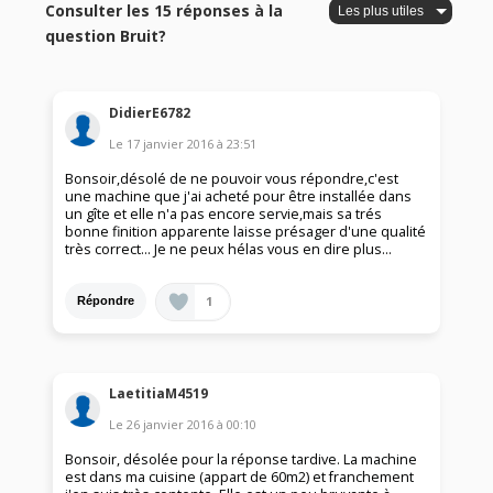
Consulter les 15 réponses à la
question Bruit?
DidierE6782
Le
17 janvier 2016
à
23:51
Bonsoir,désolé de ne pouvoir vous répondre,c'est
une machine que j'ai acheté pour être installée dans
un gîte et elle n'a pas encore servie,mais sa trés
bonne finition apparente laisse présager d'une qualité
très correct... Je ne peux hélas vous en dire plus...
1
Répondre
LaetitiaM4519
Le
26 janvier 2016
à
00:10
Bonsoir, désolée pour la réponse tardive. La machine
est dans ma cuisine (appart de 60m2) et franchement