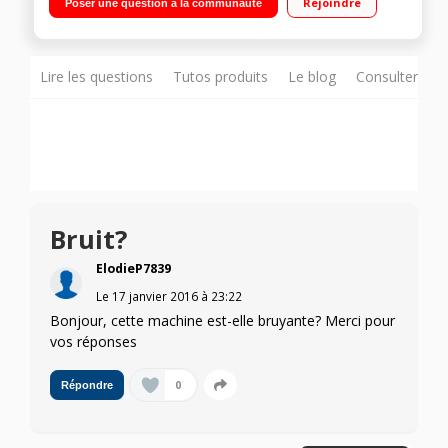
Rejoindre
Poser une question à la communauté
différé 3/6/9/12 h Cycle enchaîné lavage + séchage 5 kg
Lire les questions
Tutos produits
Le blog
Consulter sur
Bruit?
ElodieP7839
Le
17 janvier 2016
à
23:22
Bonjour, cette machine est-elle bruyante? Merci pour
vos réponses
0
Répondre