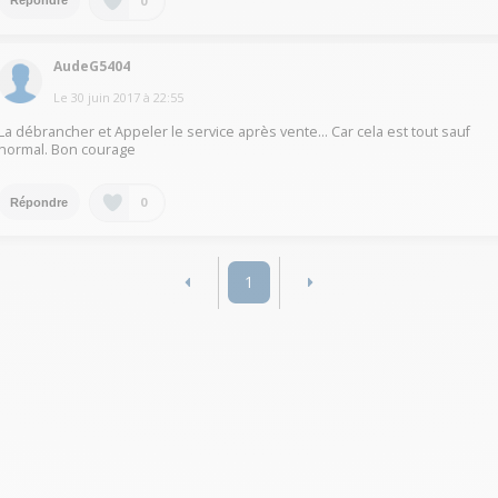
0
Répondre
AudeG5404
Le
30 juin 2017
à
22:55
La débrancher et Appeler le service après vente... Car cela est tout sauf
normal. Bon courage
0
Répondre
1