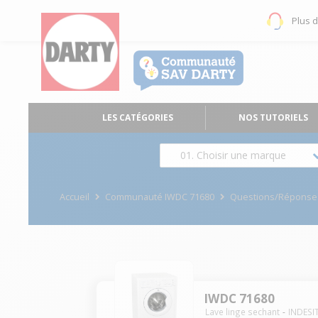
Plus 
LES CATÉGORIES
NOS TUTORIELS
01. Choisir une marque
Accueil
Communauté IWDC 71680
Questions/Réponse
IWDC 71680
Lave linge sechant
INDESI