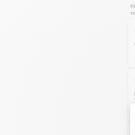
Co
co