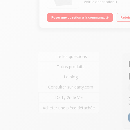
Voir la description
Capacité de lavage 7 kg / séchage 4 kg - Classe A
Rejoi
Poser une question à la communauté
Lire les questions
Tutos produits
Le blog
Consulter sur darty.com
Darty 2nde Vie
Acheter une pièce détachée