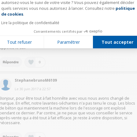
autorisez-vous le suivi de votre visite ? Vous pouvez également décider
Le
30 juin 2017
à
23:14
quels services vous nous autorisez à lancer. Consultez notre
politique
Axeptio consent
Essayez d'appuyer longuement sur le bouton pause puis une fois qu'il se
de cookies
.
met à clignoter apppuyez sur marche/arret.Si cela ne fait rien il faut couper
Lire la politique de confidentialité
l'alimentation électrique c'est à dire débrancher la prise si elle n'est pas
derrière la machine.Si elle est derrière la machine allez au tableau
Consentements certifiés par
électrique et dijonctez la partie du tableau qui correspond à cette prise.
Ensuite soit vous essayez de remettre la machine en marche sur le cycle
Tout refuser
Paramétrer
Tout accepter
vidange en pensant à bien ramener le bouton de séchage sur 0. Soit vous
appelez le sav
0
Répondre
StephanebrunoM6109
Le
30 juin 2017
à
22:57
Bonjour, pour être tout à fait honnête avec vous nous avons changé de
marque. En effet, notre lavantes-séchantes n'a pas tenu le coup. Les blocs
de béton qui maintiennent la machine lors de l'essorage ont explosé
pendant ce dernier. Par contre, je ne peux que vous conseiller le service
après-vente qui a été tout à fait efficace. Je reste à votre disposition, si
nécessaire.