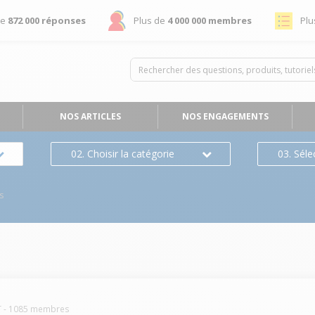
de
872 000 réponses
Plus de
4 000 000 membres
Plu
NOS ARTICLES
NOS ENGAGEMENTS
02. Choisir la catégorie
03. Séle
s
T
-
1085
membres