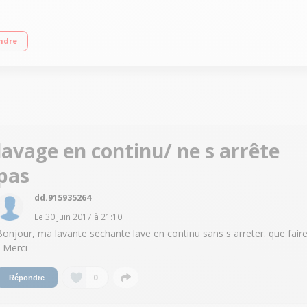
 Essorage max. 1600 tours/min - Séchage par sonde ou minuterie Départ différ
ndre
lavage en continu/ ne s arrête
pas
dd.915935264
Le
30 juin 2017
à
21:10
Bonjour, ma lavante sechante lave en continu sans s arreter. que fair
? Merci
0
Répondre