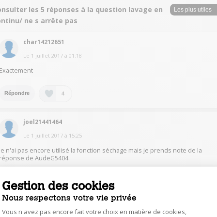
nsulter les 5 réponses à la question lavage en
ntinu/ ne s arrête pas
char14212651
Le
1 juillet 2017
à
01:18
Exactement
4
Répondre
joel21441464
Le
1 juillet 2017
à
15:25
Je n'ai pas encore utilisé la fonction séchage mais je prends note de la
réponse de AudeG5404
0
Répondre
Gestion des cookies
Nous respectons votre vie privée
FlorenceD3387
Vous n'avez pas encore fait votre choix en matière de cookies,