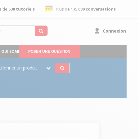
s de
530 tutoriels
Plus de
175 000 conversations
Connexion
QUI SOMMES-NOUS
POSER UNE QUESTION
ctionner un produit