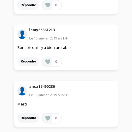
0
Répondre
lamy65661213
Le
15 janvier 2019
à
21:44
Bonsoir oui il y a bien un cable
0
Répondre
anca15490286
Le
15 janvier 2019
à
19:38
Merci
0
Répondre