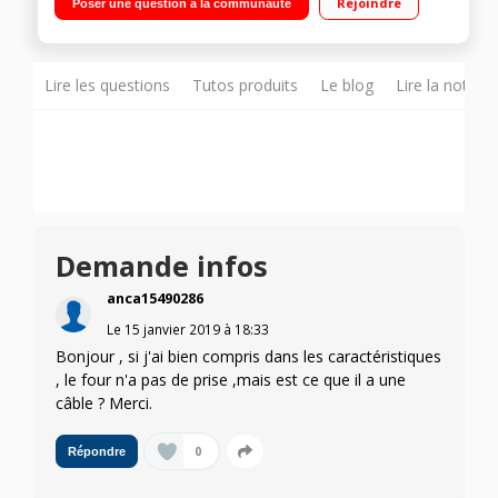
Rejoindre
Poser une question à la communauté
Grande capacité 66 litres - Système Clik&Clean"
Lire les questions
Tutos produits
Le blog
Lire la notice
Demande infos
anca15490286
Le
15 janvier 2019
à
18:33
Bonjour , si j'ai bien compris dans les caractéristiques
, le four n'a pas de prise ,mais est ce que il a une
câble ? Merci.
0
Répondre