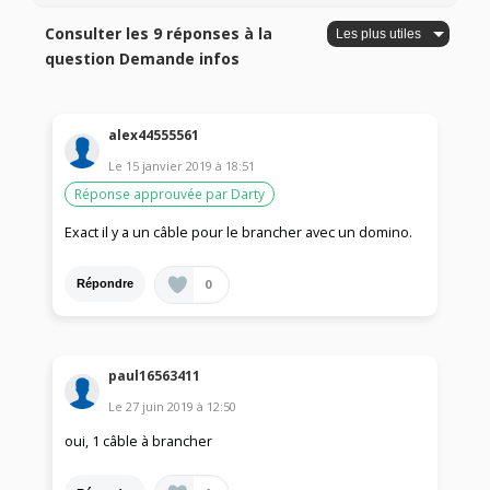
Consulter les 9 réponses à la
question Demande infos
alex44555561
Le
15 janvier 2019
à
18:51
Réponse approuvée par Darty
Exact il y a un câble pour le brancher avec un domino.
0
Répondre
paul16563411
Le
27 juin 2019
à
12:50
oui, 1 câble à brancher