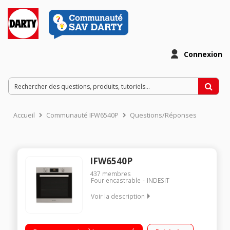
Connexion
Accueil
Communauté IFW6540P
Questions/Réponses
IFW6540P
437
membres
Four encastrable
INDESIT
Voir la description
"Encastrable - Four multifonction air brassé Nettoyage
pyrolyse - Porte froide Fonction automatique ""Turn&Cook""