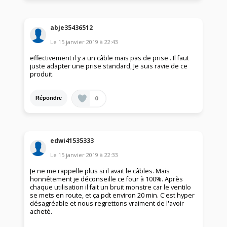
abje35436512
Le
15 janvier 2019
à
22:43
effectivement il y a un câble mais pas de prise . Il faut
juste adapter une prise standard, Je suis ravie de ce
produit.
0
Répondre
edwi41535333
Le
15 janvier 2019
à
22:33
Je ne me rappelle plus si il avait le câbles. Mais
honnêtement je déconseille ce four à 100%. Après
chaque utilisation il fait un bruit monstre car le ventilo
se mets en route, et ça pdt environ 20 min. C'est hyper
désagréable et nous regrettons vraiment de l'avoir
acheté.