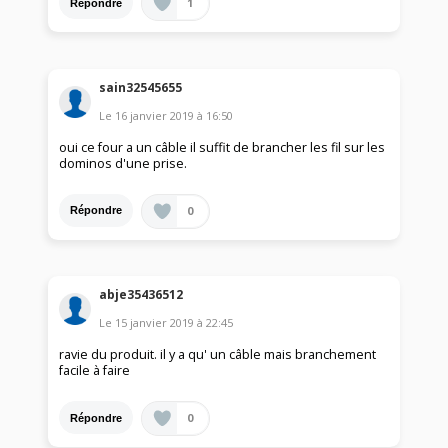
1
Répondre
sain32545655
Le
16 janvier 2019
à
16:50
oui ce four a un câble il suffit de brancher les fil sur les
dominos d'une prise.
0
Répondre
abje35436512
Le
15 janvier 2019
à
22:45
ravie du produit. il y a qu' un câble mais branchement
facile à faire
0
Répondre